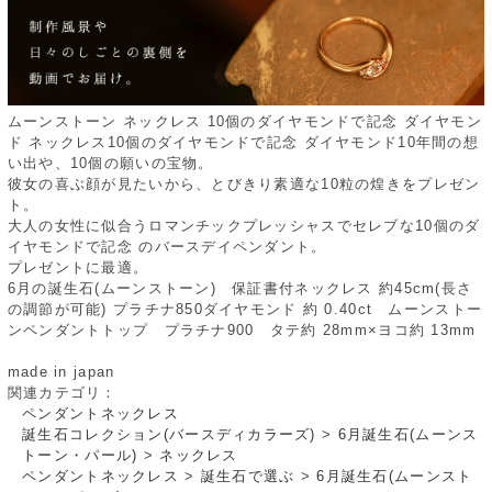
ムーンストーン ネックレス 10個のダイヤモンドで記念 ダイヤモン
ド ネックレス10個のダイヤモンドで記念 ダイヤモンド10年間の想
い出や、10個の願いの宝物。
彼女の喜ぶ顔が見たいから、とびきり素適な10粒の煌きをプレゼン
ト。
大人の女性に似合うロマンチックプレッシャスでセレブな10個のダ
イヤモンドで記念 のバースデイペンダント。
プレゼントに最適。
6月の誕生石(ムーンストーン) 保証書付ネックレス 約45cm(長さ
の調節が可能) プラチナ850ダイヤモンド 約 0.40ct ムーンストー
ンペンダントトップ プラチナ900 タテ約 28mm×ヨコ約 13mm
made in japan
関連カテゴリ：
ペンダントネックレス
誕生石コレクション(バースディカラーズ)
>
6月誕生石(ムーンス
トーン・パール)
>
ネックレス
ペンダントネックレス
>
誕生石で選ぶ
>
6月誕生石(ムーンスト