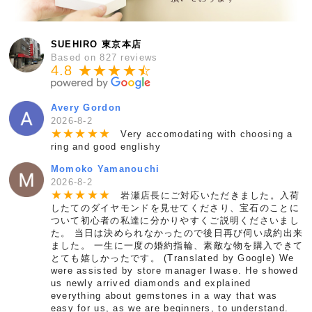
SUEHIRO 東京本店
Based on 827 reviews
4.8 ★★★★
★
☆
Avery Gordon
2026-8-2
★
★
★
★
★
Very accomodating with choosing a
ring and good englishy
Momoko Yamanouchi
2026-8-2
★
★
★
★
★
岩瀬店長にご対応いただきました。入荷
したてのダイヤモンドを見せてくださり、宝石のことに
ついて初心者の私達に分かりやすくご説明くださいまし
た。 当日は決められなかったので後日再び伺い成約出来
ました。 一生に一度の婚約指輪、素敵な物を購入できて
とても嬉しかったです。 (Translated by Google) We
were assisted by store manager Iwase. He showed
us newly arrived diamonds and explained
everything about gemstones in a way that was
easy for us, as we are beginners, to understand.