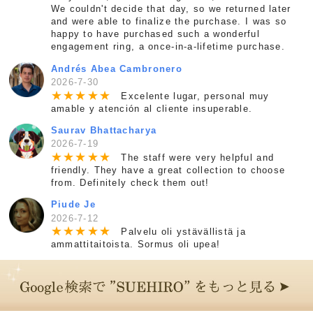
We couldn't decide that day, so we returned later
and were able to finalize the purchase. I was so
happy to have purchased such a wonderful
engagement ring, a once-in-a-lifetime purchase.
Andrés Abea Cambronero
2026-7-30
★
★
★
★
★
Excelente lugar, personal muy
amable y atención al cliente insuperable.
Saurav Bhattacharya
2026-7-19
★
★
★
★
★
The staff were very helpful and
friendly. They have a great collection to choose
from. Definitely check them out!
Piude Je
2026-7-12
★
★
★
★
★
Palvelu oli ystävällistä ja
ammattitaitoista. Sormus oli upea!