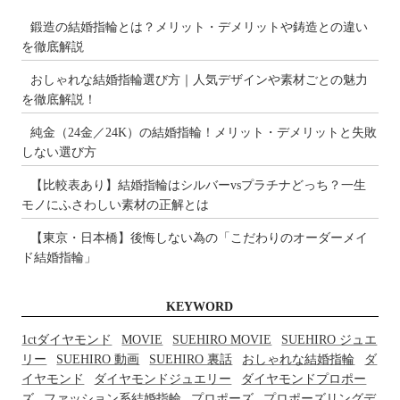
鍛造の結婚指輪とは？メリット・デメリットや鋳造との違い
を徹底解説
おしゃれな結婚指輪選び方｜人気デザインや素材ごとの魅力
を徹底解説！
純金（24金／24K）の結婚指輪！メリット・デメリットと失敗
しない選び方
【比較表あり】結婚指輪はシルバーvsプラチナどっち？一生
モノにふさわしい素材の正解とは
【東京・日本橋】後悔しない為の「こだわりのオーダーメイ
ド結婚指輪」
KEYWORD
1ctダイヤモンド
MOVIE
SUEHIRO MOVIE
SUEHIRO ジュエ
リー
SUEHIRO 動画
SUEHIRO 裏話
おしゃれな結婚指輪
ダ
イヤモンド
ダイヤモンドジュエリー
ダイヤモンドプロポー
ズ
ファッション系結婚指輪
プロポーズ
プロポーズリングデ