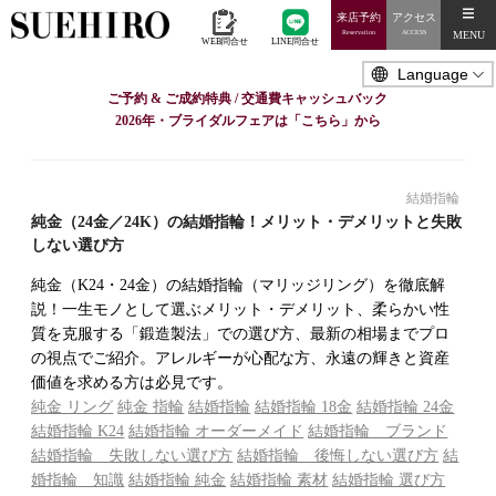
来店予約
アクセス
MENU
Reservation
ACCESS
WEB問合せ
LINE問合せ
ご予約 & ご成約特典 / 交通費キャッシュバック
2026年・ブライダルフェアは「こちら」から
結婚指輪
純金（24金／24K）の結婚指輪！メリット・デメリットと失敗
しない選び方
純金（K24・24金）の結婚指輪（マリッジリング）を徹底解
説！一生モノとして選ぶメリット・デメリット、柔らかい性
質を克服する「鍛造製法」での選び方、最新の相場までプロ
の視点でご紹介。アレルギーが心配な方、永遠の輝きと資産
価値を求める方は必見です。
純金 リング
純金 指輪
結婚指輪
結婚指輪 18金
結婚指輪 24金
結婚指輪 K24
結婚指輪 オーダーメイド
結婚指輪 ブランド
結婚指輪 失敗しない選び方
結婚指輪 後悔しない選び方
結
婚指輪 知識
結婚指輪 純金
結婚指輪 素材
結婚指輪 選び方