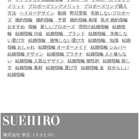
メリット
プロポーズリングメリット
プロポーズリング購入
方法
ヘイローデザイン
動画
即日受取
失敗しないプロポー
ズ
婚約指輪
婚約指輪 予算
婚約指輪 相場
急ぎ 婚約指輪
おすすめ
指輪
新しいプロポーズ
理想の結婚指輪
結婚指
輪
結婚指輪 18金
結婚指輪 ブランド
結婚指輪 失敗しな
い選び方
結婚指輪 後悔しない選び方
結婚指輪 知識
結婚
指輪 おしゃれ
結婚指輪 オーダーメイド
結婚指輪 シルバー
結婚指輪 デザイン
結婚指輪 プラチナ
結婚指輪 人と被らな
い
結婚指輪 人気なデザイン
結婚指輪 個性的
結婚指輪 探し
方
結婚指輪 素材
結婚指輪 選び方
結婚指輪 金
自分らしい
結婚指輪
株式会社 末広（スエヒロ）