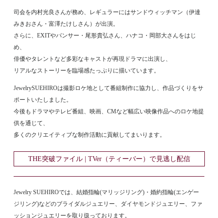
司会を内村光良さんが務め、レギュラーにはサンドウィッチマン（伊達
みきおさん・富澤たけしさん）が出演。
さらに、EXITやパンサー・尾形貴弘さん、ハナコ・岡部大さんをはじ
め、
俳優やタレントなど多彩なキャストが再現ドラマに出演し、
リアルなストーリーを臨場感たっぷりに描いています。
JewelrySUEHIROは撮影ロケ地として番組制作に協力し、作品づくりをサ
ポートいたしました。
今後もドラマやテレビ番組、映画、CMなど幅広い映像作品へのロケ地提
供を通じて、
多くのクリエイティブな制作活動に貢献してまいります。
THE突破ファイル | TVer（ティーバー）で見逃し配信
Jewelry SUEHIROでは、結婚指輪(マリッジリング)・婚約指輪(エンゲー
ジリング)などのブライダルジュエリー、ダイヤモンドジュエリー、ファ
ッションジュエリーを取り扱っております。