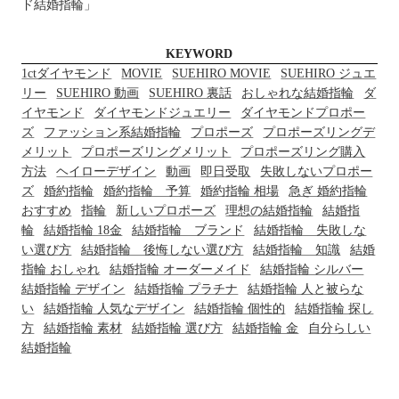
ド結婚指輪」
KEYWORD
1ctダイヤモンド
MOVIE
SUEHIRO MOVIE
SUEHIRO ジュエ
リー
SUEHIRO 動画
SUEHIRO 裏話
おしゃれな結婚指輪
ダ
イヤモンド
ダイヤモンドジュエリー
ダイヤモンドプロポー
ズ
ファッション系結婚指輪
プロポーズ
プロポーズリングデ
メリット
プロポーズリングメリット
プロポーズリング購入
方法
ヘイローデザイン
動画
即日受取
失敗しないプロポー
ズ
婚約指輪
婚約指輪 予算
婚約指輪 相場
急ぎ 婚約指輪
おすすめ
指輪
新しいプロポーズ
理想の結婚指輪
結婚指
輪
結婚指輪 18金
結婚指輪 ブランド
結婚指輪 失敗しな
い選び方
結婚指輪 後悔しない選び方
結婚指輪 知識
結婚
指輪 おしゃれ
結婚指輪 オーダーメイド
結婚指輪 シルバー
結婚指輪 デザイン
結婚指輪 プラチナ
結婚指輪 人と被らな
い
結婚指輪 人気なデザイン
結婚指輪 個性的
結婚指輪 探し
方
結婚指輪 素材
結婚指輪 選び方
結婚指輪 金
自分らしい
結婚指輪