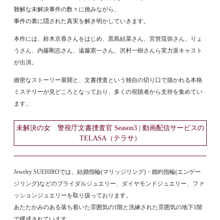
難解な未解決事件の数々に挑みながら、
事件の裏に隠された真実を解き明かしていきます。
本作には、鈴木京香さんをはじめ、黒島結菜さん、宮世琉弥さん、りょ
うさん、内藤剛志さん、遠藤憲一さん、沢村一樹さんら実力派キャスト
が出演。
緻密なストーリー展開と、文書捜査という独自の切り口で描かれる本格
ミステリーが見どころとなっており、多くの視聴者から支持を集めてい
ます。
未解決の女 警視庁文書捜査官 Season3 | 動画配信サービスの
TELASA（テラサ）
Jewelry SUEHIROでは、結婚指輪(マリッジリング)・婚約指輪(エンゲー
ジリング)などのブライダルジュエリー、ダイヤモンドジュエリー、ファ
ッションジュエリーを取り扱っております。
あたたかみのある落ち着いた雰囲気の1階と洗練された雰囲気の地下1階
で構成されています。