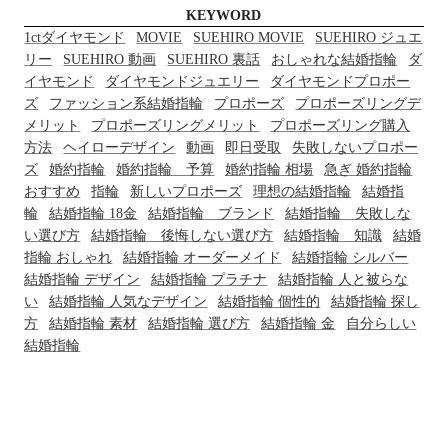
KEYWORD
1ctダイヤモンド
MOVIE
SUEHIRO MOVIE
SUEHIRO ジュエ
リー
SUEHIRO 動画
SUEHIRO 裏話
おしゃれな結婚指輪
ダ
イヤモンド
ダイヤモンドジュエリー
ダイヤモンドプロポー
ズ
ファッション系結婚指輪
プロポーズ
プロポーズリングデ
メリット
プロポーズリングメリット
プロポーズリング購入
方法
ヘイローデザイン
動画
即日受取
失敗しないプロポー
ズ
婚約指輪
婚約指輪 予算
婚約指輪 相場
急ぎ 婚約指輪
おすすめ
指輪
新しいプロポーズ
理想の結婚指輪
結婚指
輪
結婚指輪 18金
結婚指輪 ブランド
結婚指輪 失敗しな
い選び方
結婚指輪 後悔しない選び方
結婚指輪 知識
結婚
指輪 おしゃれ
結婚指輪 オーダーメイド
結婚指輪 シルバー
結婚指輪 デザイン
結婚指輪 プラチナ
結婚指輪 人と被らな
い
結婚指輪 人気なデザイン
結婚指輪 個性的
結婚指輪 探し
方
結婚指輪 素材
結婚指輪 選び方
結婚指輪 金
自分らしい
結婚指輪