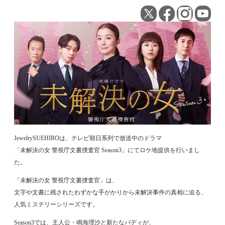
JewelrySUEHIROは、テレビ朝日系列で放送中のドラマ
「未解決の女 警視庁文書捜査官 Season3」にてロケ地提供を行いまし
た。
「未解決の女 警視庁文書捜査官」は、
文字や文書に残されたわずかな手がかりから未解決事件の真相に迫る、
人気ミステリーシリーズです。
Season3では、主人公・鳴海理沙と新たなバディが、