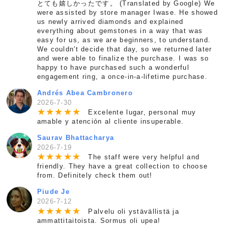
とても嬉しかったです。 (Translated by Google) We
were assisted by store manager Iwase. He showed
us newly arrived diamonds and explained
everything about gemstones in a way that was
easy for us, as we are beginners, to understand.
We couldn't decide that day, so we returned later
and were able to finalize the purchase. I was so
happy to have purchased such a wonderful
engagement ring, a once-in-a-lifetime purchase.
Andrés Abea Cambronero
2026-7-30
★
★
★
★
★
Excelente lugar, personal muy
amable y atención al cliente insuperable.
Saurav Bhattacharya
2026-7-19
★
★
★
★
★
The staff were very helpful and
friendly. They have a great collection to choose
from. Definitely check them out!
Piude Je
2026-7-12
★
★
★
★
★
Palvelu oli ystävällistä ja
ammattitaitoista. Sormus oli upea!