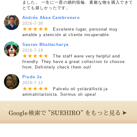
ました。 一生に一度の婚約指輪、素敵な物を購入できて
とても嬉しかったです。
Andrés Abea Cambronero
2026-7-30
★
★
★
★
★
Excelente lugar, personal muy
amable y atención al cliente insuperable.
Saurav Bhattacharya
2026-7-19
★
★
★
★
★
The staff were very helpful and
friendly. They have a great collection to choose
from. Definitely check them out!
Piude Je
2026-7-12
★
★
★
★
★
Palvelu oli ystävällistä ja
ammattitaitoista. Sormus oli upea!