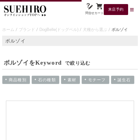
来店予約
問合せ
カート
ホーム
ブランド
DogBelle(ドッグベル)
犬種から選ぶ
ボルゾイ
ボルゾイ
ボルゾイをKeyword
で絞り込む
商品種別
石の種類
素材
モチーフ
誕生石