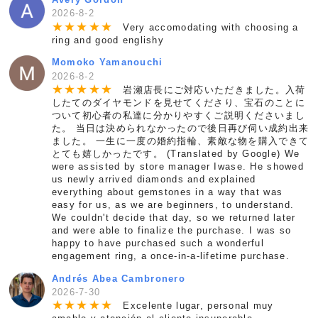
2026-8-2
★
★
★
★
★
Very accomodating with choosing a
ring and good englishy
Momoko Yamanouchi
2026-8-2
★
★
★
★
★
岩瀬店長にご対応いただきました。入荷
したてのダイヤモンドを見せてくださり、宝石のことに
ついて初心者の私達に分かりやすくご説明くださいまし
た。 当日は決められなかったので後日再び伺い成約出来
ました。 一生に一度の婚約指輪、素敵な物を購入できて
とても嬉しかったです。 (Translated by Google) We
were assisted by store manager Iwase. He showed
us newly arrived diamonds and explained
everything about gemstones in a way that was
easy for us, as we are beginners, to understand.
We couldn't decide that day, so we returned later
and were able to finalize the purchase. I was so
happy to have purchased such a wonderful
engagement ring, a once-in-a-lifetime purchase.
Andrés Abea Cambronero
2026-7-30
★
★
★
★
★
Excelente lugar, personal muy