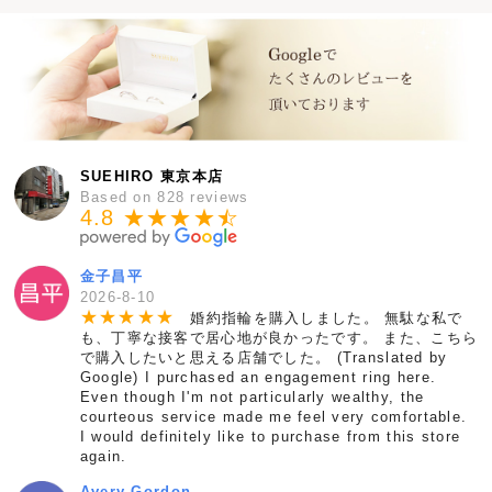
SUEHIRO 東京本店
Based on 828 reviews
4.8 ★★★★
★
☆
金子昌平
2026-8-10
★
★
★
★
★
婚約指輪を購入しました。 無駄な私で
も、丁寧な接客で居心地が良かったです。 また、こちら
で購入したいと思える店舗でした。 (Translated by
Google) I purchased an engagement ring here.
Even though I'm not particularly wealthy, the
courteous service made me feel very comfortable.
I would definitely like to purchase from this store
again.
Avery Gordon