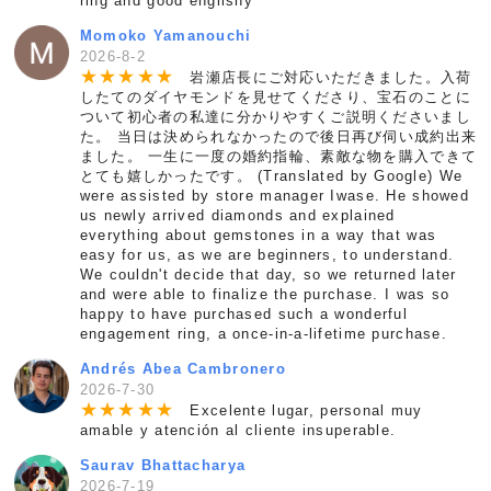
ring and good englishy
Momoko Yamanouchi
2026-8-2
★
★
★
★
★
岩瀬店長にご対応いただきました。入荷
したてのダイヤモンドを見せてくださり、宝石のことに
ついて初心者の私達に分かりやすくご説明くださいまし
た。 当日は決められなかったので後日再び伺い成約出来
ました。 一生に一度の婚約指輪、素敵な物を購入できて
とても嬉しかったです。 (Translated by Google) We
were assisted by store manager Iwase. He showed
us newly arrived diamonds and explained
everything about gemstones in a way that was
easy for us, as we are beginners, to understand.
We couldn't decide that day, so we returned later
and were able to finalize the purchase. I was so
happy to have purchased such a wonderful
engagement ring, a once-in-a-lifetime purchase.
Andrés Abea Cambronero
2026-7-30
★
★
★
★
★
Excelente lugar, personal muy
amable y atención al cliente insuperable.
Saurav Bhattacharya
2026-7-19