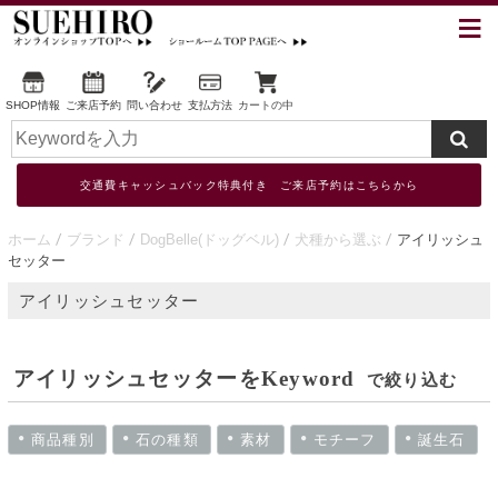
SHOP情報
ご来店予約
問い合わせ
支払方法
カートの中
交通費キャッシュバック特典付き ご来店予約はこちらから
ホーム
ブランド
DogBelle(ドッグベル)
犬種から選ぶ
アイリッシュ
セッター
アイリッシュセッター
アイリッシュセッターをKeyword
で絞り込む
商品種別
石の種類
素材
モチーフ
誕生石