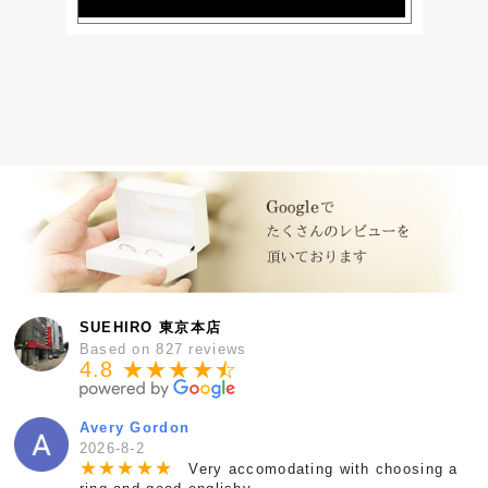
SUEHIRO 東京本店
Based on 827 reviews
4.8 ★★★★
★
☆
Avery Gordon
2026-8-2
★
★
★
★
★
Very accomodating with choosing a