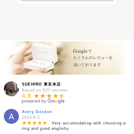
SUEHIRO 東京本店
Based on 827 reviews
4.8 ★★★★
★
☆
Avery Gordon
2026-8-2
★
★
★
★
★
Very accomodating with choosing a
ring and good englishy