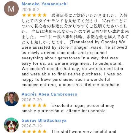
Momoko Yamanouchi
2026-8-2
★
★
★
★
★
岩瀬店長にご対応いただきました。入荷
したてのダイヤモンドを見せてくださり、宝石のことに
ついて初心者の私達に分かりやすくご説明くださいまし
た。 当日は決められなかったので後日再び伺い成約出来
ました。 一生に一度の婚約指輪、素敵な物を購入できて
とても嬉しかったです。 (Translated by Google) We
were assisted by store manager Iwase. He showed
us newly arrived diamonds and explained
everything about gemstones in a way that was
easy for us, as we are beginners, to understand.
We couldn't decide that day, so we returned later
and were able to finalize the purchase. I was so
happy to have purchased such a wonderful
engagement ring, a once-in-a-lifetime purchase.
Andrés Abea Cambronero
2026-7-30
★
★
★
★
★
Excelente lugar, personal muy
amable y atención al cliente insuperable.
Saurav Bhattacharya
2026-7-19
★
★
★
★
★
The staff were very helpful and