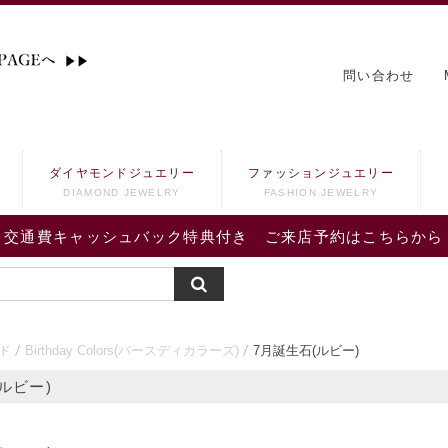
問い合わせ
ダイヤモンドジュエリー
ファッションジュエリー
DIAMOND JEWELRY
FASHION JEWELRY
交通費キャッシュバック特典付き ご来店予約はこちらから
ド
Birthday Colors(バースディカラーズ)
7月誕生石(ルビー)
ルビー)