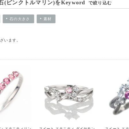
石(ピンクトルマリン)をKeyword
で絞り込む
石の大きさ
素材
ざいます。
ン エタニティリン
スイート エタニティ ダイヤモン
スイート エ