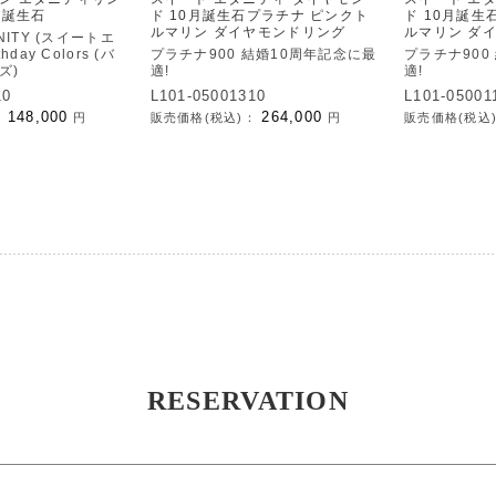
 誕生石
ド 10月誕生石プラチナ ピンクト
ド 10月誕生
ルマリン ダイヤモンドリング
ルマリン ダ
RNITY (スイートエ
hday Colors (バ
プラチナ900 結婚10周年記念に最
プラチナ900
ズ)
適!
適!
10
L101-05001310
L101-05001
148,000
264,000
：
円
販売価格(税込)：
円
販売価格(税込
RESERVATION