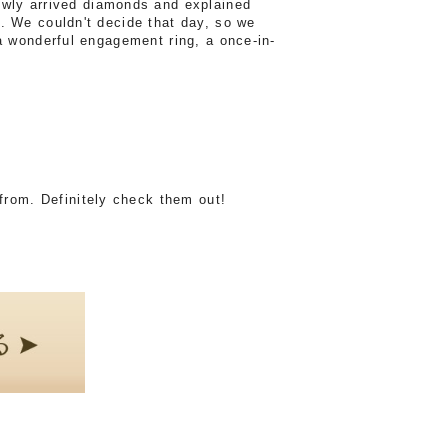
ly arrived diamonds and explained
. We couldn't decide that day, so we
a wonderful engagement ring, a once-in-
from. Definitely check them out!