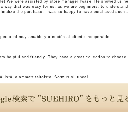
 We were assisted by store manager Iwase. He showed us new
a way that was easy for us, as we are beginners, to understand
o finalize the purchase. I was so happy to have purchased such 
personal muy amable y atención al cliente insuperable.
y helpful and friendly. They have a great collection to choose 
llistä ja ammattitaitoista. Sormus oli upea!