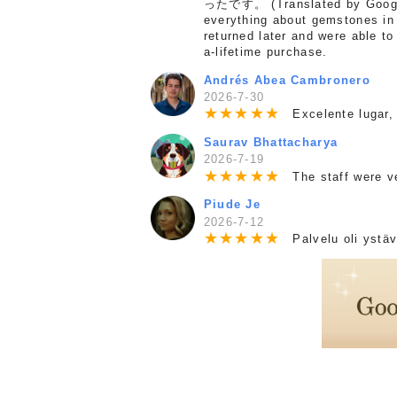
ったです。 (Translated by Google)
everything about gemstones in 
returned later and were able t
a-lifetime purchase.
Andrés Abea Cambronero
2026-7-30
★
★
★
★
★
Excelente lugar, 
Saurav Bhattacharya
2026-7-19
★
★
★
★
★
The staff were ver
Piude Je
2026-7-12
★
★
★
★
★
Palvelu oli ystävä