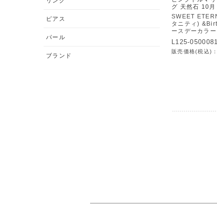
リング
グ 天然石 10月
SWEET ETE
ピアス
タニティ) &Birt
ースデーカラー
パール
L125-050008
販売価格(税込)
ブランド