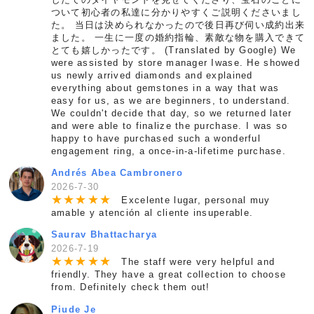
ついて初心者の私達に分かりやすくご説明くださいまし
た。 当日は決められなかったので後日再び伺い成約出来
ました。 一生に一度の婚約指輪、素敵な物を購入できて
とても嬉しかったです。 (Translated by Google) We
were assisted by store manager Iwase. He showed
us newly arrived diamonds and explained
everything about gemstones in a way that was
easy for us, as we are beginners, to understand.
We couldn't decide that day, so we returned later
and were able to finalize the purchase. I was so
happy to have purchased such a wonderful
engagement ring, a once-in-a-lifetime purchase.
Andrés Abea Cambronero
2026-7-30
★
★
★
★
★
Excelente lugar, personal muy
amable y atención al cliente insuperable.
Saurav Bhattacharya
2026-7-19
★
★
★
★
★
The staff were very helpful and
friendly. They have a great collection to choose
from. Definitely check them out!
Piude Je