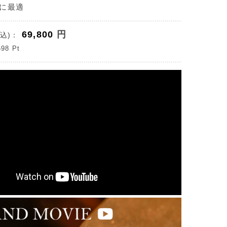
に最適
69,800
円
込)：
698
Pt