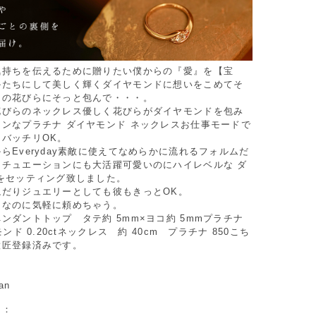
気持ちを伝えるために贈りたい僕からの『愛』を【宝
かたちにして美しく輝くダイヤモンドに想いをこめてそ
ナの花びらにそっと包んで・・・。
花びらのネックレス優しく花びらがダイヤモンドを包み
ンなプラチナ ダイヤモンド ネックレスお仕事モードで
バッチリOK。
らEveryday素敵に使えてなめらかに流れるフォルムだ
シチュエーションにも大活躍可愛いのにハイレベルな ダ
をセッティング致しました。
ねだりジュエリーとしても彼もきっとOK。
ドなのに気軽に頼めちゃう。
ダントトップ タテ約 5mm×ヨコ約 5mmプラチナ
モンド 0.20ctネックレス 約 40cm プラチナ 850こち
意匠登録済みです。
an
リ：