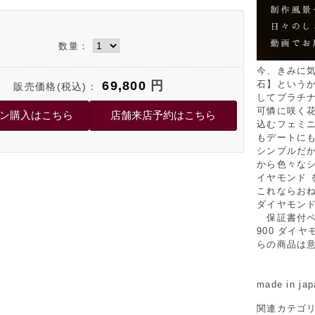
数量：
今、きみに
69,800
円
石】という
販売価格(税込)：
してプラチ
可憐に咲く
込むフェミニ
もデートにも
シンプルだか
から色々な
イヤモンド 
これならお
ダイヤモン
保証書付ペン
900 ダイヤ
らの商品は
made in jap
関連カテゴ