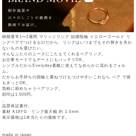
納期通常1〜2週間 マリッジリング 結婚指輪 イエローゴールド リ
ングペアでつけるものだから、リングはいつまでもその輝きを失わ
ないものを選びたい。
そんなふたりのニーズにこたえてくれるペアリング。
お仕事モードでもデートにもバッチリOK。
シンプルだからEveryday素敵に使えてなめらかに流れるフォル
ム。
だからお手持ちの指輪と重ねづけもつけやすいこれなら ペア で彼
もきっとOK。
気軽に頼めちゃうペアリング。
刻印は1,500円。
。
品質保証書付。
素材 K18YG リング最大幅 約 1.5mm
表示価格は1本当たりの価格です。
made in japan