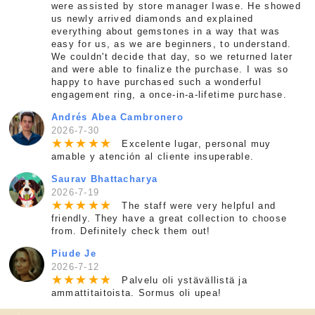
were assisted by store manager Iwase. He showed
us newly arrived diamonds and explained
everything about gemstones in a way that was
easy for us, as we are beginners, to understand.
We couldn't decide that day, so we returned later
and were able to finalize the purchase. I was so
happy to have purchased such a wonderful
engagement ring, a once-in-a-lifetime purchase.
Andrés Abea Cambronero
2026-7-30
★
★
★
★
★
Excelente lugar, personal muy
amable y atención al cliente insuperable.
Saurav Bhattacharya
2026-7-19
★
★
★
★
★
The staff were very helpful and
friendly. They have a great collection to choose
from. Definitely check them out!
Piude Je
2026-7-12
★
★
★
★
★
Palvelu oli ystävällistä ja
ammattitaitoista. Sormus oli upea!