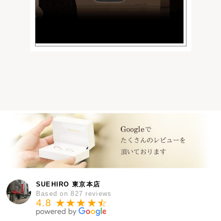
SUEHIRO 東京本店
Based on 827 reviews
4.8 ★★★★
★
☆