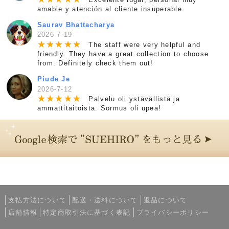
amable y atención al cliente insuperable.
Saurav Bhattacharya
2026-7-19
★
★
★
★
★
The staff were very helpful and
friendly. They have a great collection to choose
from. Definitely check them out!
Piude Je
2026-7-12
★
★
★
★
★
Palvelu oli ystävällistä ja
ammattitaitoista. Sormus oli upea!
支払方法について
配送・送料について
返品について
店舗情報
特定商取引法に基づく表記
プライバシーポリシー