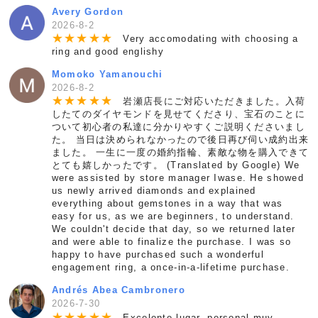
Avery Gordon
2026-8-2
★
★
★
★
★
Very accomodating with choosing a
ring and good englishy
Momoko Yamanouchi
2026-8-2
★
★
★
★
★
岩瀬店長にご対応いただきました。入荷
したてのダイヤモンドを見せてくださり、宝石のことに
ついて初心者の私達に分かりやすくご説明くださいまし
た。 当日は決められなかったので後日再び伺い成約出来
ました。 一生に一度の婚約指輪、素敵な物を購入できて
とても嬉しかったです。 (Translated by Google) We
were assisted by store manager Iwase. He showed
us newly arrived diamonds and explained
everything about gemstones in a way that was
easy for us, as we are beginners, to understand.
We couldn't decide that day, so we returned later
and were able to finalize the purchase. I was so
happy to have purchased such a wonderful
engagement ring, a once-in-a-lifetime purchase.
Andrés Abea Cambronero
2026-7-30
★
★
★
★
★
Excelente lugar, personal muy