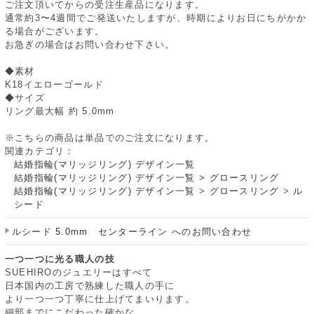
ご注文頂いてからの受注生産品になります。
通常約3〜4週間でご発送いたしますが、時期によりお日にちがかか
る場合がございます。
お急ぎの場合はお問い合わせ下さい。
◆素材
K18イエローゴールド
◆サイズ
リング最大幅 約 5.0mm
※こちらの商品は単品でのご注文になります。
関連カテゴリ：
結婚指輪(マリッジリング) デザイン一覧
結婚指輪(マリッジリング) デザイン一覧
>
グロースリング
結婚指輪(マリッジリング) デザイン一覧
>
グロースリング
>
ル
シード
ルシード 5.0mm センターライン へのお問い合わせ
一つ一つに光る職人の技
SUEHIROのジュエリーはすべて
日本国内の工房で熟練した職人の手に
より一つ一つ丁寧に仕上げてまいります。
細部までにこだわった確かな