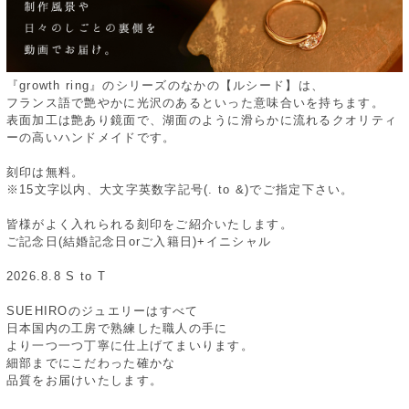
『growth ring』のシリーズのなかの【ルシード】は、
フランス語で艶やかに光沢のあるといった意味合いを持ちます。
表面加工は艶あり鏡面で、湖面のように滑らかに流れるクオリティ
ーの高いハンドメイドです。
刻印は無料。
※15文字以内、大文字英数字記号(. to &)でご指定下さい。
皆様がよく入れられる刻印をご紹介いたします。
ご記念日(結婚記念日orご入籍日)+イニシャル
2026.8.8 S to T
SUEHIROのジュエリーはすべて
日本国内の工房で熟練した職人の手に
より一つ一つ丁寧に仕上げてまいります。
細部までにこだわった確かな
品質をお届けいたします。