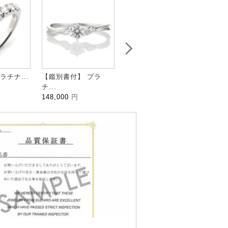
ラチナ...
【鑑別書付】 プラ
HALFMOON ハ...
IVY 
チ...
109,000
円
100,
148,000
円
き