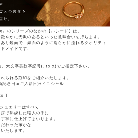
 ring』のシリーズのなかの【ルシード】は、
で艶やかに光沢のあるといった意味合いを持ちます。
艶あり鏡面で、湖面のように滑らかに流れるクオリティ
ンドメイドです。
。
内、大文字英数字記号(. to &)でご指定下さい。
入れられる刻印をご紹介いたします。
婚記念日orご入籍日)+イニシャル
to T
Oのジュエリーはすべて
工房で熟練した職人の手に
つ丁寧に仕上げてまいります。
こだわった確かな
けいたします。