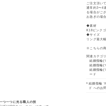
ご注文頂い
通常約3〜
る場合がご
お急ぎの場
◆素材
K18ピンク
◆サイズ
リング最大幅 
※こちらの
関連カテゴ
結婚指輪(
結婚指輪(
結婚指輪(
ード
結婚指輪 
ド へのお
一つ一つに光る職人の技