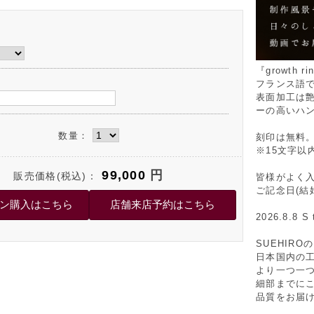
『growth
フランス語
表面加工は
ーの高いハ
数量：
刻印は無料
※15文字以
99,000
円
販売価格(税込)：
皆様がよく
ご記念日(結
2026.8.8 S 
SUEHIR
日本国内の
より一つ一
細部までに
品質をお届