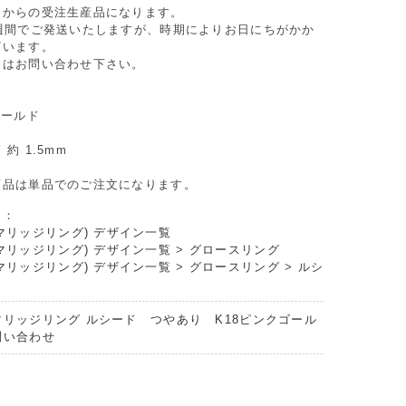
てからの受注生産品になります。
4週間でご発送いたしますが、時期によりお日にちがかか
ざいます。
合はお問い合わせ下さい。
ゴールド
約 1.5mm
商品は単品でのご注文になります。
リ：
マリッジリング) デザイン一覧
マリッジリング) デザイン一覧
>
グロースリング
マリッジリング) デザイン一覧
>
グロースリング
>
ルシ
マリッジリング ルシード つやあり K18ピンクゴール
問い合わせ