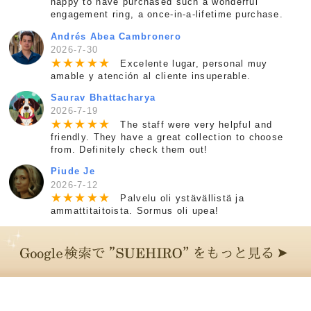
happy to have purchased such a wonderful
engagement ring, a once-in-a-lifetime purchase.
Andrés Abea Cambronero
2026-7-30
★
★
★
★
★
Excelente lugar, personal muy
amable y atención al cliente insuperable.
Saurav Bhattacharya
2026-7-19
★
★
★
★
★
The staff were very helpful and
friendly. They have a great collection to choose
from. Definitely check them out!
Piude Je
2026-7-12
★
★
★
★
★
Palvelu oli ystävällistä ja
ammattitaitoista. Sormus oli upea!