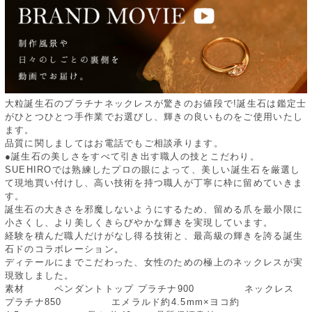
大粒誕生石のプラチナネックレスが驚きのお値段で!誕生石は鑑定士
がひとつひとつ手作業でお選びし、輝きの良いものをご使用いたし
ます。
品質に関しましてはお電話でもご相談承ります。
●誕生石の美しさをすべて引き出す職人の技とこだわり。
SUEHIROでは熟練したプロの眼によって、美しい誕生石を厳選し
て現地買い付けし、高い技術を持つ職人が丁寧に枠に留めていきま
す。
誕生石の大きさを邪魔しないようにするため、留める爪を最小限に
小さくし、より美しくきらびやかな輝きを実現しています。
経験を積んだ職人だけがなし得る技術と、最高級の輝きを誇る誕生
石ドのコラボレーション。
ディテールにまでこだわった、女性のための極上のネックレスが実
現致しました。
素材 ペンダントトップ プラチナ900 ネックレス
プラチナ850 エメラルド約4.5mm×ヨコ約