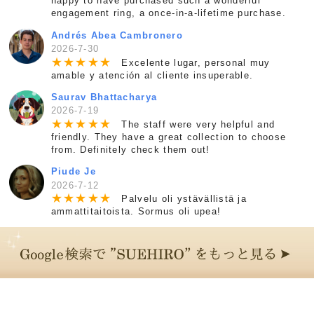
happy to have purchased such a wonderful
engagement ring, a once-in-a-lifetime purchase.
Andrés Abea Cambronero
2026-7-30
★
★
★
★
★
Excelente lugar, personal muy
amable y atención al cliente insuperable.
Saurav Bhattacharya
2026-7-19
★
★
★
★
★
The staff were very helpful and
friendly. They have a great collection to choose
from. Definitely check them out!
Piude Je
2026-7-12
★
★
★
★
★
Palvelu oli ystävällistä ja
ammattitaitoista. Sormus oli upea!