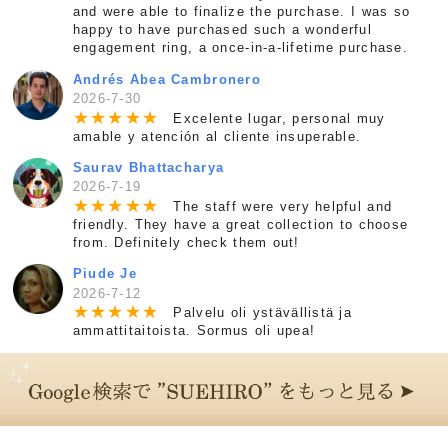
and were able to finalize the purchase. I was so
happy to have purchased such a wonderful
engagement ring, a once-in-a-lifetime purchase.
Andrés Abea Cambronero
2026-7-30
★
★
★
★
★
Excelente lugar, personal muy
amable y atención al cliente insuperable.
Saurav Bhattacharya
2026-7-19
★
★
★
★
★
The staff were very helpful and
friendly. They have a great collection to choose
from. Definitely check them out!
Piude Je
2026-7-12
★
★
★
★
★
Palvelu oli ystävällistä ja
ammattitaitoista. Sormus oli upea!