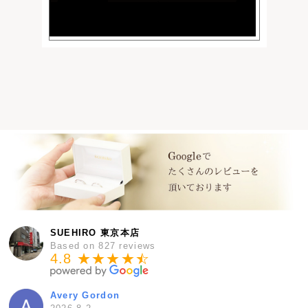
SUEHIRO 東京本店
Based on 827 reviews
4.8 ★★★★
★
☆
Avery Gordon