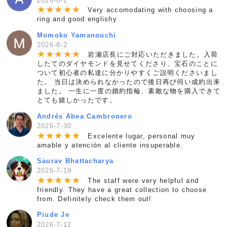
2026-8-2
★
★
★
★
★
Very accomodating with choosing a
ring and good englishy
Momoko Yamanouchi
2026-8-2
★
★
★
★
★
岩瀬店長にご対応いただきました。入荷
したてのダイヤモンドを見せてくださり、宝石のことに
ついて初心者の私達に分かりやすくご説明くださいまし
た。 当日は決められなかったので後日再び伺い成約出来
ました。 一生に一度の婚約指輪、素敵な物を購入できて
とても嬉しかったです。
Andrés Abea Cambronero
2026-7-30
★
★
★
★
★
Excelente lugar, personal muy
amable y atención al cliente insuperable.
Saurav Bhattacharya
2026-7-19
★
★
★
★
★
The staff were very helpful and
friendly. They have a great collection to choose
from. Definitely check them out!
Piude Je
2026-7-12