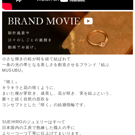
小さな輝きの粒が時を経て結ばれて
一条の光の帯となる美しさを創造させるブランド『結ぶ
MUSUBU』
『咲く』
キラキラと花の咲くように、
まいた種が芽吹き、成長し、花が咲き、実を結ぶという、
脈々と続く自然の息吹を
コンセプトとした『咲く』の結婚指輪です。
SUEHIROのジュエリーはすべて
日本国内の工房で熟練した職人の手に
より一つ一つ丁寧に仕上げてまいります。