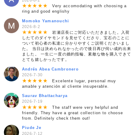
2026-8-2
★
★
★
★
★
Very accomodating with choosing a
ring and good englishy
Momoko Yamanouchi
2026-8-2
★
★
★
★
★
岩瀬店長にご対応いただきました。入荷
したてのダイヤモンドを見せてくださり、宝石のことに
ついて初心者の私達に分かりやすくご説明くださいまし
た。 当日は決められなかったので後日再び伺い成約出来
ました。 一生に一度の婚約指輪、素敵な物を購入できて
とても嬉しかったです。
Andrés Abea Cambronero
2026-7-30
★
★
★
★
★
Excelente lugar, personal muy
amable y atención al cliente insuperable.
Saurav Bhattacharya
2026-7-19
★
★
★
★
★
The staff were very helpful and
friendly. They have a great collection to choose
from. Definitely check them out!
Piude Je
2026-7-12