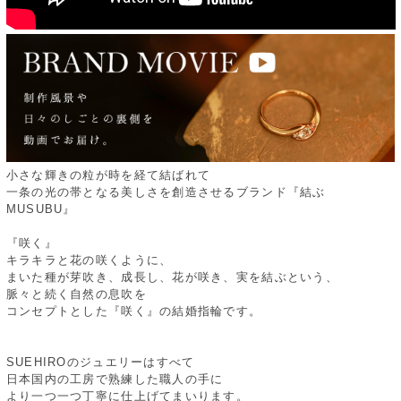
小さな輝きの粒が時を経て結ばれて
一条の光の帯となる美しさを創造させるブランド『結ぶ
MUSUBU』
『咲く』
キラキラと花の咲くように、
まいた種が芽吹き、成長し、花が咲き、実を結ぶという、
脈々と続く自然の息吹を
コンセプトとした『咲く』の結婚指輪です。
SUEHIROのジュエリーはすべて
日本国内の工房で熟練した職人の手に
より一つ一つ丁寧に仕上げてまいります。