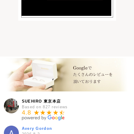
SUEHIRO 東京本店
Based on 827 reviews
4.8 ★★★★
★
☆
Avery Gordon