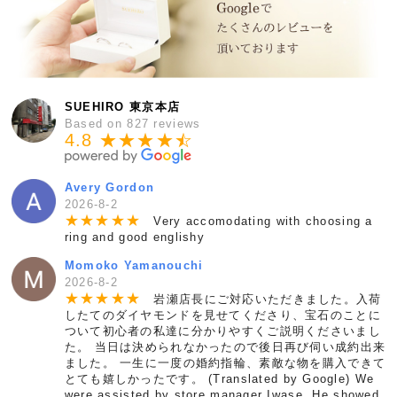
SUEHIRO 東京本店
Based on 827 reviews
4.8 ★★★★
★
☆
Avery Gordon
2026-8-2
★
★
★
★
★
Very accomodating with choosing a
ring and good englishy
Momoko Yamanouchi
2026-8-2
★
★
★
★
★
岩瀬店長にご対応いただきました。入荷
したてのダイヤモンドを見せてくださり、宝石のことに
ついて初心者の私達に分かりやすくご説明くださいまし
た。 当日は決められなかったので後日再び伺い成約出来
ました。 一生に一度の婚約指輪、素敵な物を購入できて
とても嬉しかったです。 (Translated by Google) We
were assisted by store manager Iwase. He showed