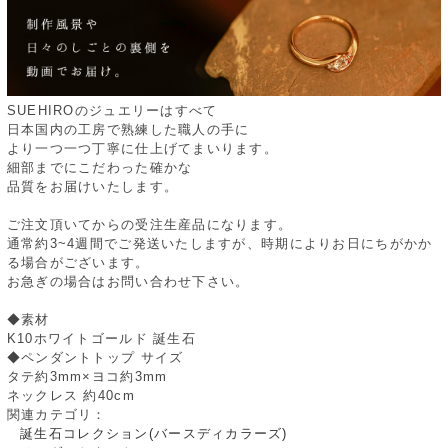
SUEHIROのジュエリーはすべて
日本国内の工房で熟練した職人の手に
より一つ一つ丁寧に仕上げてまいります。
細部までにこだわった確かな
品質をお届けいたします。
ご注文頂いてからの受注生産品になります。
通常約3~4週間でご発送いたしますが、時期によりお日にちがかか
る場合がございます。
お急ぎの場合はお問い合わせ下さい。
◆素材
K10ホワイトゴールド 誕生石
◆ペンダントトップ サイズ
タテ約3mm×ヨコ約3mm
ネックレス 約40cm
関連カテゴリ：
誕生石コレクション(バースディカラーズ)