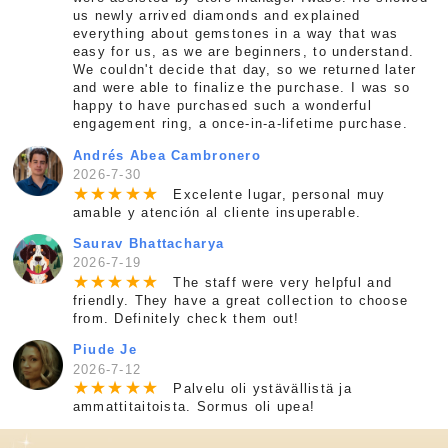
us newly arrived diamonds and explained
everything about gemstones in a way that was
easy for us, as we are beginners, to understand.
We couldn't decide that day, so we returned later
and were able to finalize the purchase. I was so
happy to have purchased such a wonderful
engagement ring, a once-in-a-lifetime purchase.
Andrés Abea Cambronero
2026-7-30
★
★
★
★
★
Excelente lugar, personal muy
amable y atención al cliente insuperable.
Saurav Bhattacharya
2026-7-19
★
★
★
★
★
The staff were very helpful and
friendly. They have a great collection to choose
from. Definitely check them out!
Piude Je
2026-7-12
★
★
★
★
★
Palvelu oli ystävällistä ja
ammattitaitoista. Sormus oli upea!