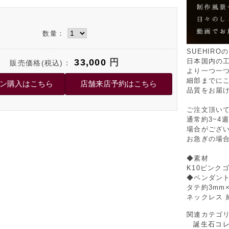
数量：
SUEHIR
33,000
円
日本国内の
販売価格(税込)：
より一つ一
細部までに
品質をお届
ご注文頂い
通常約3~4
場合がござ
お急ぎの場
◆素材
K10ピンク
◆ペンダント
タテ約3mm
ネックレス 約
関連カテゴ
誕生石コレ