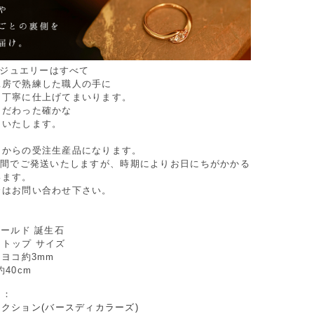
Oのジュエリーはすべて
工房で熟練した職人の手に
つ丁寧に仕上げてまいります。
こだわった確かな
けいたします。
てからの受注生産品になります。
週間でご発送いたしますが、時期によりお日にちがかかる
います。
合はお問い合わせ下さい。
ゴールド 誕生石
トップ サイズ
×ヨコ約3mm
40cm
リ：
クション(バースディカラーズ)