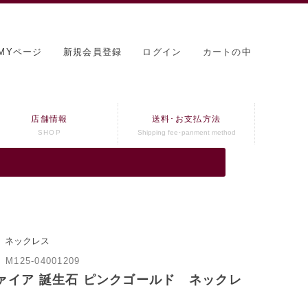
MYページ
新規会員登録
ログイン
カートの中
店舗情報
送料･お支払方法
SHOP
Shipping fee･panment method
ド ネックレス
：
M125-04001209
ファイア 誕生石 ピンクゴールド ネックレ