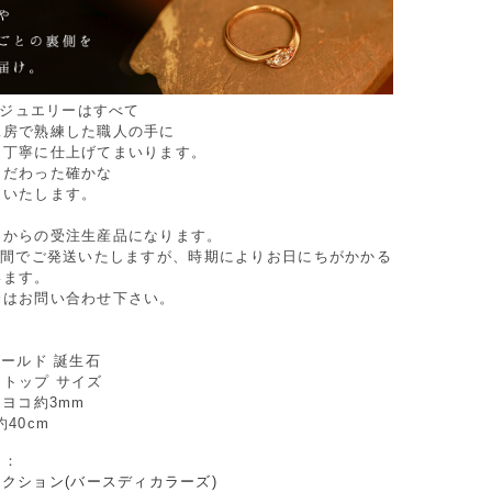
Oのジュエリーはすべて
工房で熟練した職人の手に
つ丁寧に仕上げてまいります。
こだわった確かな
けいたします。
てからの受注生産品になります。
週間でご発送いたしますが、時期によりお日にちがかかる
います。
合はお問い合わせ下さい。
ゴールド 誕生石
トップ サイズ
×ヨコ約3mm
40cm
リ：
クション(バースディカラーズ)