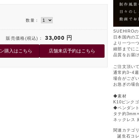
数量：
SUEHIR
33,000
円
日本国内の
販売価格(税込)：
より一つ一
細部までに
品質をお届
ご注文頂い
通常約3~4
場合がござ
お急ぎの場
◆素材
K10ピンク
◆ペンダント
タテ約3mm
ネックレス 約
関連カテゴ
誕生石コレ