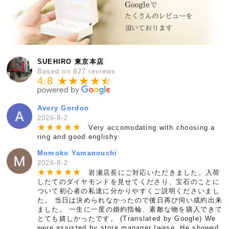
SUEHIRO 東京本店
Based on 827 reviews
4.8 ★★★★
★
☆
Avery Gordon
2026-8-2
★
★
★
★
★
Very accomodating with choosing a
ring and good englishy
Momoko Yamanouchi
2026-8-2
★
★
★
★
★
岩瀬店長にご対応いただきました。入荷
したてのダイヤモンドを見せてくださり、宝石のことに
ついて初心者の私達に分かりやすくご説明くださいまし
た。 当日は決められなかったので後日再び伺い成約出来
ました。 一生に一度の婚約指輪、素敵な物を購入できて
とても嬉しかったです。 (Translated by Google) We
were assisted by store manager Iwase. He showed