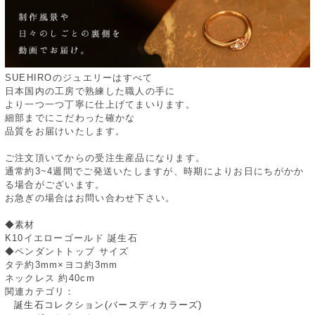
SUEHIROのジュエリーはすべて
日本国内の工房で熟練した職人の手に
より一つ一つ丁寧に仕上げてまいります。
細部までにこだわった確かな
品質をお届けいたします。
ご注文頂いてからの受注生産品になります。
通常約3~4週間でご発送いたしますが、時期によりお日にちがかか
る場合がございます。
お急ぎの場合はお問い合わせ下さい。
◆素材
K10イエローゴールド 誕生石
◆ペンダントトップ サイズ
タテ約3mm×ヨコ約3mm
ネックレス 約40cm
関連カテゴリ：
誕生石コレクション(バースディカラーズ)