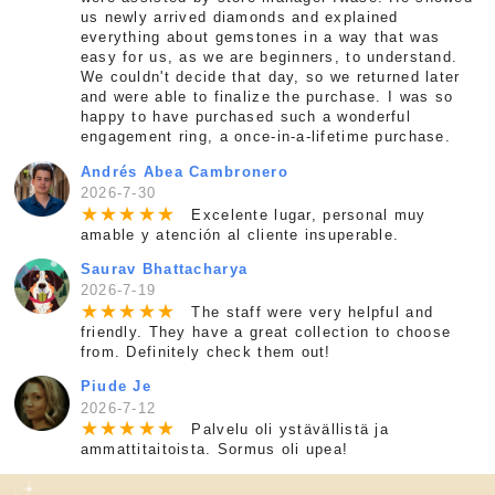
us newly arrived diamonds and explained
everything about gemstones in a way that was
easy for us, as we are beginners, to understand.
We couldn't decide that day, so we returned later
and were able to finalize the purchase. I was so
happy to have purchased such a wonderful
engagement ring, a once-in-a-lifetime purchase.
Andrés Abea Cambronero
2026-7-30
★
★
★
★
★
Excelente lugar, personal muy
amable y atención al cliente insuperable.
Saurav Bhattacharya
2026-7-19
★
★
★
★
★
The staff were very helpful and
friendly. They have a great collection to choose
from. Definitely check them out!
Piude Je
2026-7-12
★
★
★
★
★
Palvelu oli ystävällistä ja
ammattitaitoista. Sormus oli upea!