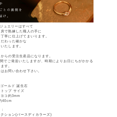
Oのジュエリーはすべて
工房で熟練した職人の手に
つ丁寧に仕上げてまいります。
こだわった確かな
けいたします。
てからの受注生産品になります。
週間でご発送いたしますが、時期によりお日にちがかかる
います。
合はお問い合わせ下さい。
トゴールド 誕生石
トップ サイズ
×ヨコ約3mm
40cm
リ：
クション(バースディカラーズ)