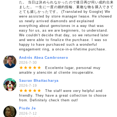
た。 当日は決められなかったので後日再び伺い成約出来
ました。 一生に一度の婚約指輪、素敵な物を購入できて
とても嬉しかったです。 (Translated by Google) We
were assisted by store manager Iwase. He showed
us newly arrived diamonds and explained
everything about gemstones in a way that was
easy for us, as we are beginners, to understand.
We couldn't decide that day, so we returned later
and were able to finalize the purchase. I was so
happy to have purchased such a wonderful
engagement ring, a once-in-a-lifetime purchase.
Andrés Abea Cambronero
2026-7-30
★
★
★
★
★
Excelente lugar, personal muy
amable y atención al cliente insuperable.
Saurav Bhattacharya
2026-7-19
★
★
★
★
★
The staff were very helpful and
friendly. They have a great collection to choose
from. Definitely check them out!
Piude Je
2026-7-12