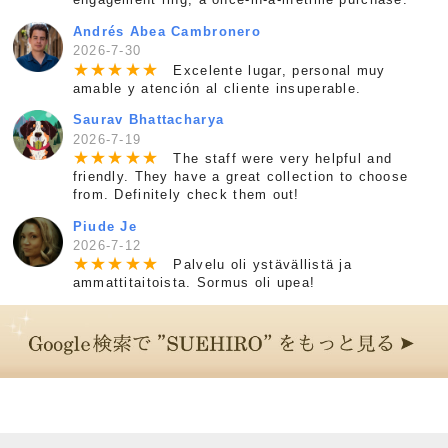
Andrés Abea Cambronero
2026-7-30
★
★
★
★
★
Excelente lugar, personal muy
amable y atención al cliente insuperable.
Saurav Bhattacharya
2026-7-19
★
★
★
★
★
The staff were very helpful and
friendly. They have a great collection to choose
from. Definitely check them out!
Piude Je
2026-7-12
★
★
★
★
★
Palvelu oli ystävällistä ja
ammattitaitoista. Sormus oli upea!