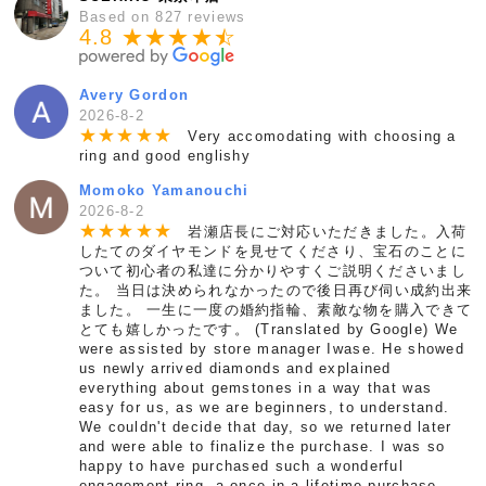
Based on 827 reviews
4.8 ★★★★
★
☆
Avery Gordon
2026-8-2
★
★
★
★
★
Very accomodating with choosing a
ring and good englishy
Momoko Yamanouchi
2026-8-2
★
★
★
★
★
岩瀬店長にご対応いただきました。入荷
したてのダイヤモンドを見せてくださり、宝石のことに
ついて初心者の私達に分かりやすくご説明くださいまし
た。 当日は決められなかったので後日再び伺い成約出来
ました。 一生に一度の婚約指輪、素敵な物を購入できて
とても嬉しかったです。 (Translated by Google) We
were assisted by store manager Iwase. He showed
us newly arrived diamonds and explained
everything about gemstones in a way that was
easy for us, as we are beginners, to understand.
We couldn't decide that day, so we returned later
and were able to finalize the purchase. I was so
happy to have purchased such a wonderful
engagement ring, a once-in-a-lifetime purchase.