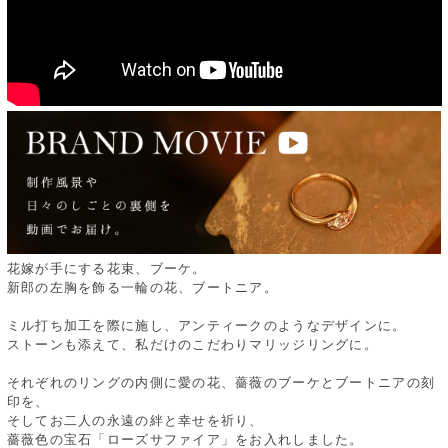
花嫁が手にする花束、ブーケ。
新郎の左胸を飾る一輪の花、ブートニア。
ミル打ち加工を際に施し、アンティークのようなデザインに。
ストーンも添えて、私だけのこだわりマリッジリングに。
それぞれのリングの内側に愛の花、薔薇のブーケとブートニアの刻
印を、
そしてお二人の永遠の絆と幸せを祈り、
薔薇色の宝石「ローズサファイア」をお入れしました。