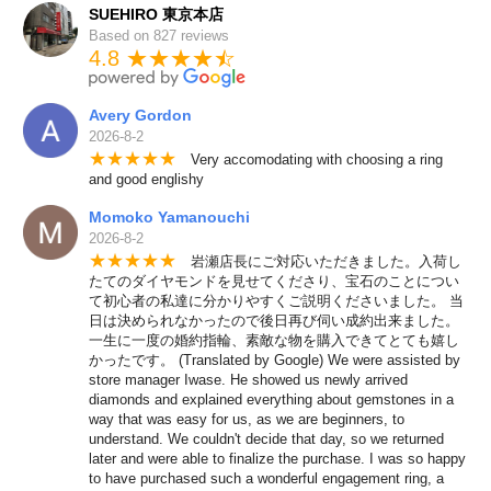
SUEHIRO 東京本店
Based on 827 reviews
4.8 ★★★★
★
☆
Avery Gordon
2026-8-2
★
★
★
★
★
Very accomodating with choosing a ring
and good englishy
Momoko Yamanouchi
2026-8-2
★
★
★
★
★
岩瀬店長にご対応いただきました。入荷し
たてのダイヤモンドを見せてくださり、宝石のことについ
て初心者の私達に分かりやすくご説明くださいました。 当
日は決められなかったので後日再び伺い成約出来ました。
一生に一度の婚約指輪、素敵な物を購入できてとても嬉し
かったです。 (Translated by Google) We were assisted by
store manager Iwase. He showed us newly arrived
diamonds and explained everything about gemstones in a
way that was easy for us, as we are beginners, to
understand. We couldn't decide that day, so we returned
later and were able to finalize the purchase. I was so happy
to have purchased such a wonderful engagement ring, a