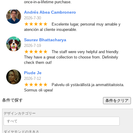
once-in-a-lifetime purchase.
Andrés Abea Cambronero
2026-7-30
★
★
★
★
★
Excelente lugar, personal muy amable y
atención al cliente insuperable.
Saurav Bhattacharya
2026-7-19
★
★
★
★
★
The staff were very helpful and friendly.
They have a great collection to choose from. Definitely
check them out!
Piude Je
2026-7-12
★
★
★
★
★
Palvelu oli ystävällistä ja ammattitaitoista.
Sormus oli upea!
条件で探す
条件をクリア
デザインカテゴリー
ダイヤモンドの大きさ