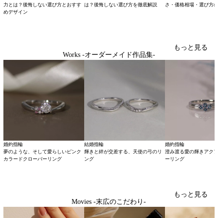
力とは？後悔しない選び方とおすす
は？後悔しない選び方を徹底解説
さ・価格相場・選び方
めデザイン
もっと見る
Works -オーダーメイド作品集-
婚約指輪
結婚指輪
婚約指輪
夢のような、そして愛らしいピンク
輝きと絆が交差する、天使の弓のリ
澄み渡る愛の輝きアク
カラードクローバーリング
ング
ーリング
もっと見る
Movies -末広のこだわり-