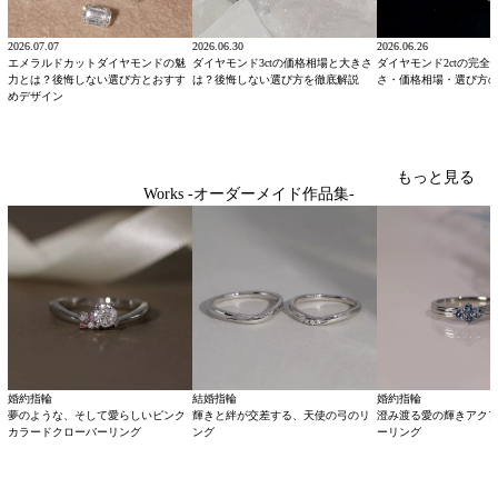
2026.07.07
2026.06.30
2026.06.26
エメラルドカットダイヤモンドの魅
ダイヤモンド3ctの価格相場と大きさ
ダイヤモンド2ctの完全
力とは？後悔しない選び方とおすす
は？後悔しない選び方を徹底解説
さ・価格相場・選び方
めデザイン
もっと見る
Works -オーダーメイド作品集-
婚約指輪
結婚指輪
婚約指輪
夢のような、そして愛らしいピンク
輝きと絆が交差する、天使の弓のリ
澄み渡る愛の輝きアク
カラードクローバーリング
ング
ーリング