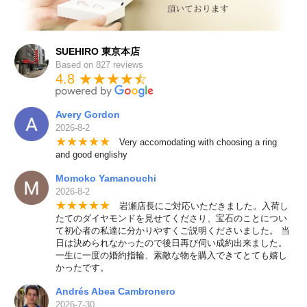
SUEHIRO 東京本店
Based on 827 reviews
4.8 ★★★★
★
☆
Avery Gordon
2026-8-2
★
★
★
★
★
Very accomodating with choosing a ring
and good englishy
Momoko Yamanouchi
2026-8-2
★
★
★
★
★
岩瀬店長にご対応いただきました。入荷し
たてのダイヤモンドを見せてくださり、宝石のことについ
て初心者の私達に分かりやすくご説明くださいました。 当
日は決められなかったので後日再び伺い成約出来ました。
一生に一度の婚約指輪、素敵な物を購入できてとても嬉し
かったです。
Andrés Abea Cambronero
2026-7-30