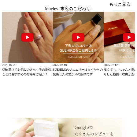
もっと見る
Movies -末広のこだわり-
2025.07.26
2025.07.19
2025.07.12
指輪選びでお悩みの方へ～手の骨格
SUEHIROのジュエリーは古くからの
安くても、ちゃんと高
ごとにおすすめの指輪をご紹介！
技術と人の繋がりの賜物です
りした根拠・理由があ