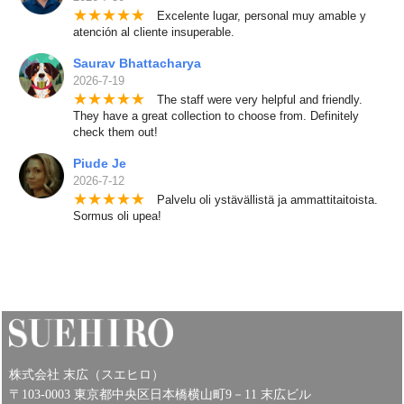
★
★
★
★
★
Excelente lugar, personal muy amable y
atención al cliente insuperable.
Saurav Bhattacharya
2026-7-19
★
★
★
★
★
The staff were very helpful and friendly.
They have a great collection to choose from. Definitely
check them out!
Piude Je
2026-7-12
★
★
★
★
★
Palvelu oli ystävällistä ja ammattitaitoista.
Sormus oli upea!
株式会社 末広（スエヒロ）
〒103-0003 東京都中央区日本橋横山町9－11 末広ビル