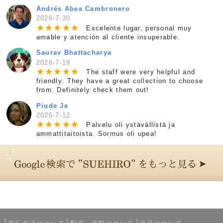
Andrés Abea Cambronero
2026-7-30
★
★
★
★
★
Excelente lugar, personal muy
amable y atención al cliente insuperable.
Saurav Bhattacharya
2026-7-19
★
★
★
★
★
The staff were very helpful and
friendly. They have a great collection to choose
from. Definitely check them out!
Piude Je
2026-7-12
★
★
★
★
★
Palvelu oli ystävällistä ja
ammattitaitoista. Sormus oli upea!