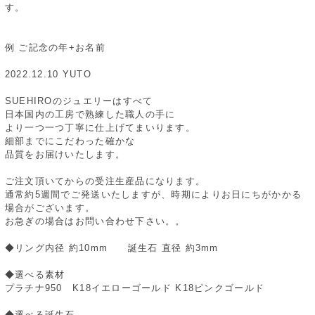
す。
例 ご記念の年+お名前
2022.12.10 YUTO
SUEHIROのジュエリーはすべて
日本国内の工房で熟練した職人の手に
より一つ一つ丁寧に仕上げてまいります。
細部までにこだわった確かな
品質をお届けいたします。
ご注文頂いてからの受注生産品になります。
通常約5週間でご発送いたしますが、時期によりお日にちがかかる
場合がございます。
お急ぎの場合はお問い合わせ下さい。。
◆リング内径 約10mm 誕生石 直径 約3mm
◆選べる素材
プラチナ950 K18イエローゴールド K18ピンクゴールド
◆選べる誕生石