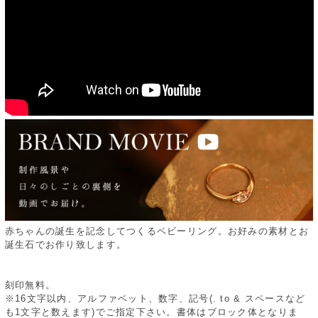
赤ちゃんの誕生を記念してつくるベビーリング。お好みの素材とお
誕生石でお作り致します。
刻印無料。
※16文字以内、アルファベット、数字、記号(. to & スペースなど
も1文字と数えます)でご指定下さい。書体はブロック体となりま