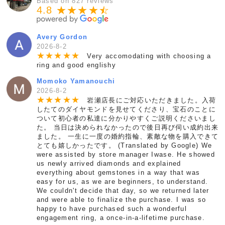
Based on 827 reviews
4.8 ★★★★
★
☆
Avery Gordon
2026-8-2
★
★
★
★
★
Very accomodating with choosing a
ring and good englishy
Momoko Yamanouchi
2026-8-2
★
★
★
★
★
岩瀬店長にご対応いただきました。入荷
したてのダイヤモンドを見せてくださり、宝石のことに
ついて初心者の私達に分かりやすくご説明くださいまし
た。 当日は決められなかったので後日再び伺い成約出来
ました。 一生に一度の婚約指輪、素敵な物を購入できて
とても嬉しかったです。 (Translated by Google) We
were assisted by store manager Iwase. He showed
us newly arrived diamonds and explained
everything about gemstones in a way that was
easy for us, as we are beginners, to understand.
We couldn't decide that day, so we returned later
and were able to finalize the purchase. I was so
happy to have purchased such a wonderful
engagement ring, a once-in-a-lifetime purchase.