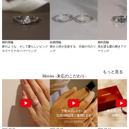
婚約指輪
結婚指輪
婚約指輪
夢のような、そして愛らしいピンク
輝きと絆が交差する、天使の弓のリ
澄み渡る愛の輝きアク
カラードクローバーリング
ング
ーリング
もっと見る
Movies -末広のこだわり-