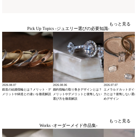
もっと見る
Pick Up Topics -ジュエリー選びの必要知識-
2026.08.07
2026.08.06
2026.07.07
鍛造の結婚指輪とは？メリット・デ
婚約指輪の取り巻きデザインとは？
エメラルドカットダイ
メリットや鋳造との違いを徹底解説
メリットやデメリットと後悔しない
力とは？後悔しない選
選び方を徹底解説
めデザイン
もっと見る
Works -オーダーメイド作品集-