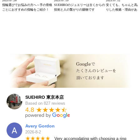
2025.07.26
2025.07.19
2025.07.12
指輪選びでお悩みの方へ～手の骨格
SUEHIROのジュエリーは古くからの
安くても、ちゃんと高
ごとにおすすめの指輪をご紹介！
技術と人の繋がりの賜物です
りした根拠・理由があ
SUEHIRO 東京本店
Based on 827 reviews
4.8 ★★★★
★
☆
Avery Gordon
2026-8-2
★
★
★
★
★
Very accomodating with choosing a ring