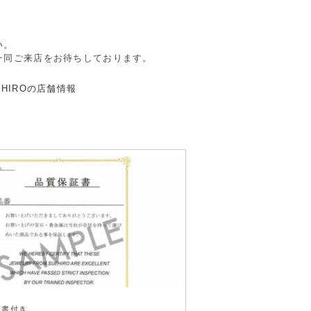
。
い。
一同ご来店をお待ちしております。
き
証書付き。