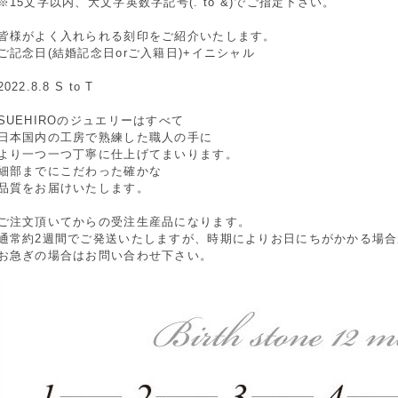
※15文字以内、大文字英数字記号(. to &)でご指定下さい。
皆様がよく入れられる刻印をご紹介いたします。
ご記念日(結婚記念日orご入籍日)+イニシャル
2022.8.8 S to T
SUEHIROのジュエリーはすべて
日本国内の工房で熟練した職人の手に
より一つ一つ丁寧に仕上げてまいります。
細部までにこだわった確かな
品質をお届けいたします。
ご注文頂いてからの受注生産品になります。
通常約2週間でご発送いたしますが、時期によりお日にちがかかる場
お急ぎの場合はお問い合わせ下さい。