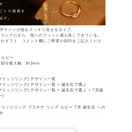
V字ラインが指をスッキリ見せるタイプ。
いリングだから、指へのフィット感も良くできている。
入れギフト コメント欄にご希望の刻印をご記入くださ
付
 ルビー
部分最大幅 約3mm
リ：
マリッジリング) デザイン一覧
マリッジリング) デザイン一覧
>
誕生石で選ぶ
マリッジリング) デザイン一覧
>
誕生石で選ぶ
>
7月誕
ー)
マリッジリング プラチナ リング ルビー 7月 誕生石 への
せ