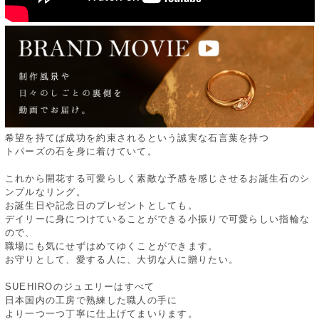
希望を持てば成功を約束されるという誠実な石言葉を持つ
トパーズの石を身に着けていて。
これから開花する可愛らしく素敵な予感を感じさせるお誕生石のシ
ンプルなリング。
お誕生日や記念日のプレゼントとしても。
デイリーに身につけていることができる小振りで可愛らしい指輪な
ので、
職場にも気にせずはめてゆくことができます。
お守りとして、愛する人に、大切な人に贈りたい。
SUEHIROのジュエリーはすべて
日本国内の工房で熟練した職人の手に
より一つ一つ丁寧に仕上げてまいります。