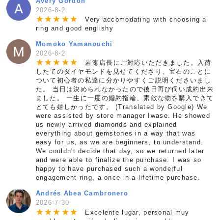
Avery Gordon
2026-8-2
★
★
★
★
★
Very accomodating with choosing a
ring and good englishy
Momoko Yamanouchi
2026-8-2
★
★
★
★
★
岩瀬店長にご対応いただきました。入荷
したてのダイヤモンドを見せてくださり、宝石のことに
ついて初心者の私達に分かりやすくご説明くださいまし
た。 当日は決められなかったので後日再び伺い成約出来
ました。 一生に一度の婚約指輪、素敵な物を購入できて
とても嬉しかったです。 (Translated by Google) We
were assisted by store manager Iwase. He showed
us newly arrived diamonds and explained
everything about gemstones in a way that was
easy for us, as we are beginners, to understand.
We couldn't decide that day, so we returned later
and were able to finalize the purchase. I was so
happy to have purchased such a wonderful
engagement ring, a once-in-a-lifetime purchase.
Andrés Abea Cambronero
2026-7-30
★
★
★
★
★
Excelente lugar, personal muy