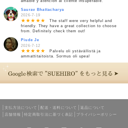
amable y atención al cliente insuperable.
Saurav Bhattacharya
2026-7-19
★
★
★
★
★
The staff were very helpful and
friendly. They have a great collection to choose
from. Definitely check them out!
Piude Je
2026-7-12
★
★
★
★
★
Palvelu oli ystävällistä ja
ammattitaitoista. Sormus oli upea!
支払方法について
配送・送料について
返品について
店舗情報
特定商取引法に基づく表記
プライバシーポリシー