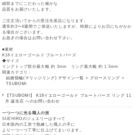
細部までにこだわった確かな
品質をお届けいたします。
ご注文頂いてからの受注生産品になります。
通常約3〜4週間でご発送いたしますが、時期によりお日にちがかか
る場合がございます。
お急ぎの場合はお問い合わせ下さい。
■素材
K18イエローゴールド ブルートパーズ
◆サイズ
リングトップ部分最大幅 約 3mm リング最大幅 約 1.5mm
関連カテゴリ：
結婚指輪(マリッジリング) デザイン一覧
>
グロースリング
>
TSUBOMI
【TSUBOMI】 K18イエローゴールド ブルートパーズ リング 11
月 誕生石 へのお問い合わせ
一つ一つに光る職人の技
SUEHIROのジュエリーはすべて
日本国内の工房で熟練した職人の手に
より一つ一つ丁寧に仕上げてまいります。