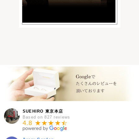
SUEHIRO 東京本店
Based on 827 reviews
4.8 ★★★★
★
☆