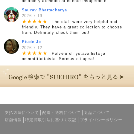
amable y atención al cliente insuperable.
Saurav Bhattacharya
2026-7-19
★
★
★
★
★
The staff were very helpful and
friendly. They have a great collection to choose
from. Definitely check them out!
Piude Je
2026-7-12
★
★
★
★
★
Palvelu oli ystävällistä ja
ammattitaitoista. Sormus oli upea!
支払方法について
配送・送料について
返品について
店舗情報
特定商取引法に基づく表記
プライバシーポリシー