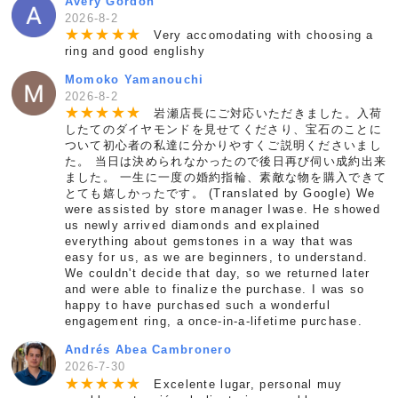
Avery Gordon
2026-8-2
★
★
★
★
★
Very accomodating with choosing a
ring and good englishy
Momoko Yamanouchi
2026-8-2
★
★
★
★
★
岩瀬店長にご対応いただきました。入荷
したてのダイヤモンドを見せてくださり、宝石のことに
ついて初心者の私達に分かりやすくご説明くださいまし
た。 当日は決められなかったので後日再び伺い成約出来
ました。 一生に一度の婚約指輪、素敵な物を購入できて
とても嬉しかったです。 (Translated by Google) We
were assisted by store manager Iwase. He showed
us newly arrived diamonds and explained
everything about gemstones in a way that was
easy for us, as we are beginners, to understand.
We couldn't decide that day, so we returned later
and were able to finalize the purchase. I was so
happy to have purchased such a wonderful
engagement ring, a once-in-a-lifetime purchase.
Andrés Abea Cambronero
2026-7-30
★
★
★
★
★
Excelente lugar, personal muy