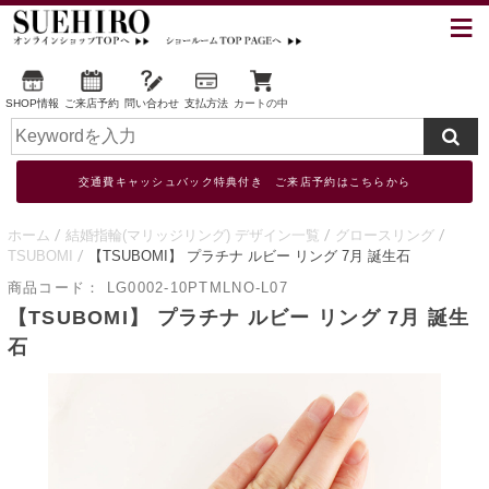
SHOP情報
ご来店予約
問い合わせ
支払方法
カートの中
交通費キャッシュバック特典付き ご来店予約はこちらから
ホーム
結婚指輪(マリッジリング) デザイン一覧
グロースリング
TSUBOMI
【TSUBOMI】 プラチナ ルビー リング 7月 誕生石
商品コード：
LG0002-10PTMLNO-L07
【TSUBOMI】 プラチナ ルビー リング 7月 誕生
石