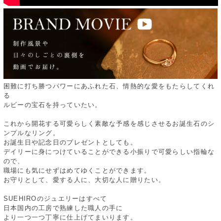
困難に打ち勝つパワーにあふれた石、情熱的な愛をもたらしてくれ
る
ルビーの宝石を持っていたい。
これから開花する可愛らしく素敵な予感を感じさせるお誕生石のシ
ンプルなリング。
お誕生日や記念日のプレゼントとしても。
デイリーに身につけていることができる小振りで可愛らしい指輪な
ので、
職場にも気にせずはめてゆくことができます。
お守りとして、愛する人に、大切な人に贈りたい。
SUEHIROのジュエリーはすべて
日本国内の工房で熟練した職人の手に
より一つ一つ丁寧に仕上げてまいります。