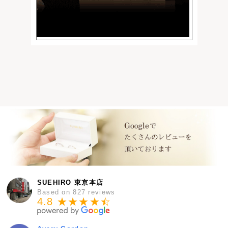
SUEHIRO 東京本店
Based on 827 reviews
4.8 ★★★★
★
☆