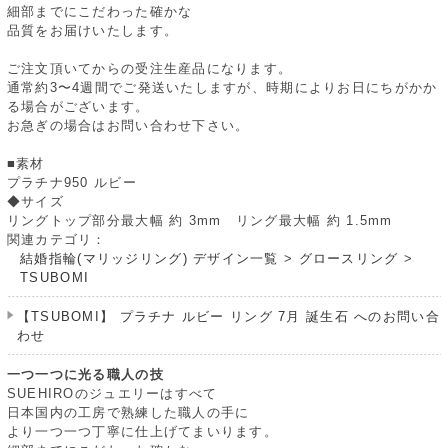
細部までにこだわった確かな
品質をお届けいたします。
ご注文頂いてからの受注生産品になります。
通常約3〜4週間でご発送いたしますが、時期によりお日にちがかか
る場合がございます。
お急ぎの場合はお問い合わせ下さい。
■素材
プラチナ950 ルビー
◆サイズ
リングトップ部分最大幅 約 3mm リング最大幅 約 1.5mm
関連カテゴリ：
結婚指輪(マリッジリング) デザイン一覧
>
グロースリング
>
TSUBOMI
【TSUBOMI】 プラチナ ルビー リング 7月 誕生石 へのお問い合
わせ
一つ一つに光る職人の技
SUEHIROのジュエリーはすべて
日本国内の工房で熟練した職人の手に
より一つ一つ丁寧に仕上げてまいります。