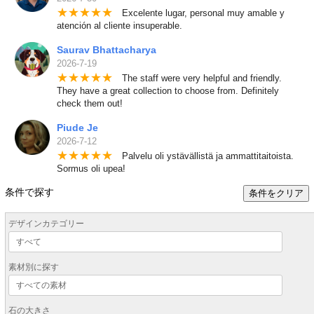
★
★
★
★
★
Excelente lugar, personal muy amable y
atención al cliente insuperable.
Saurav Bhattacharya
2026-7-19
★
★
★
★
★
The staff were very helpful and friendly.
They have a great collection to choose from. Definitely
check them out!
Piude Je
2026-7-12
★
★
★
★
★
Palvelu oli ystävällistä ja ammattitaitoista.
Sormus oli upea!
条件で探す
条件をクリア
デザインカテゴリー
素材別に探す
石の大きさ