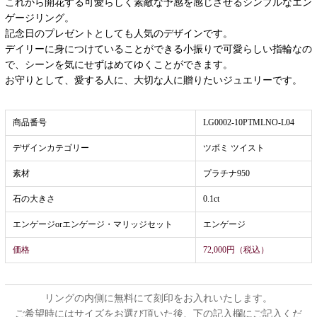
これから開花する可愛らしく素敵な予感を感じさせるシンプルなエン
ゲージリング。
記念日のプレゼントとしても人気のデザインです。
デイリーに身につけていることができる小振りで可愛らしい指輪なの
で、シーンを気にせずはめてゆくことができます。
お守りとして、愛する人に、大切な人に贈りたいジュエリーです。
商品番号
LG0002-10PTMLNO-L04
デザインカテゴリー
ツボミ ツイスト
素材
プラチナ950
石の大きさ
0.1ct
エンゲージorエンゲージ・マリッジセット
エンゲージ
価格
72,000円（税込）
リングの内側に無料にて刻印をお入れいたします。
ご希望時にはサイズをお選び頂いた後、下の記入欄にご記入くだ