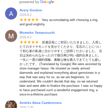
Avery Gordon
2026-8-2
★
★
★
★
★
Very accomodating with choosing a ring
and good englishy
Momoko Yamanouchi
2026-8-2
★
★
★
★
★
岩瀬店長にご対応いただきました。入荷し
たてのダイヤモンドを見せてくださり、宝石のことについ
て初心者の私達に分かりやすくご説明くださいました。 当
日は決められなかったので後日再び伺い成約出来ました。
一生に一度の婚約指輪、素敵な物を購入できてとても嬉し
かったです。 (Translated by Google) We were assisted by
store manager Iwase. He showed us newly arrived
diamonds and explained everything about gemstones in a
way that was easy for us, as we are beginners, to
understand. We couldn't decide that day, so we returned
later and were able to finalize the purchase. I was so happy
to have purchased such a wonderful engagement ring, a
once-in-a-lifetime purchase.
Andrés Abea Cambronero
2026-7-30