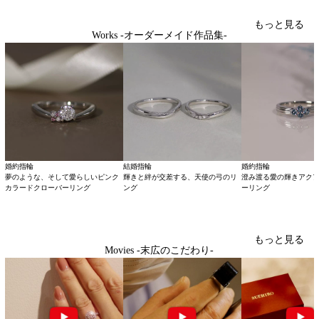
もっと見る
Works -オーダーメイド作品集-
婚約指輪
結婚指輪
婚約指輪
夢のような、そして愛らしいピンク
輝きと絆が交差する、天使の弓のリ
澄み渡る愛の輝きアク
カラードクローバーリング
ング
ーリング
もっと見る
Movies -末広のこだわり-