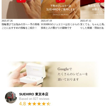
2025.07.26
2025.07.19
2025.07.12
指輪選びでお悩みの方へ～手の骨格
SUEHIROのジュエリーは古くからの
安くても、ちゃんと高
ごとにおすすめの指輪をご紹介！
技術と人の繋がりの賜物です
りした根拠・理由があ
SUEHIRO 東京本店
Based on 827 reviews
4.8 ★★★★
★
☆