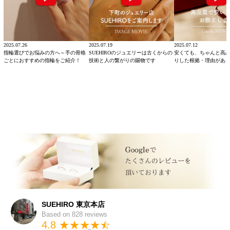
2025.07.26
2025.07.19
2025.07.12
指輪選びでお悩みの方へ～手の骨格
SUEHIROのジュエリーは古くからの
安くても、ちゃんと高
ごとにおすすめの指輪をご紹介！
技術と人の繋がりの賜物です
りした根拠・理由があ
SUEHIRO 東京本店
Based on 828 reviews
4.8 ★★★★
★
☆