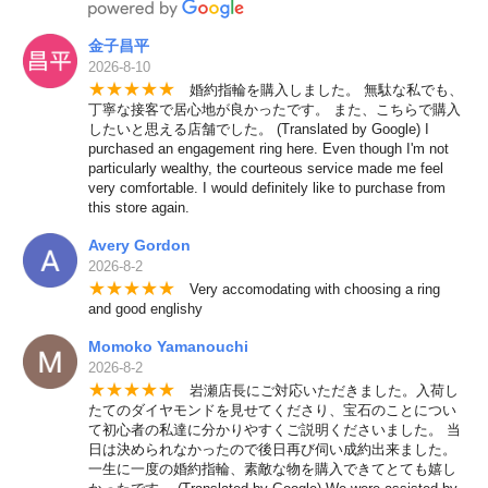
金子昌平
2026-8-10
★
★
★
★
★
婚約指輪を購入しました。 無駄な私でも、
丁寧な接客で居心地が良かったです。 また、こちらで購入
したいと思える店舗でした。 (Translated by Google) I
purchased an engagement ring here. Even though I'm not
particularly wealthy, the courteous service made me feel
very comfortable. I would definitely like to purchase from
this store again.
Avery Gordon
2026-8-2
★
★
★
★
★
Very accomodating with choosing a ring
and good englishy
Momoko Yamanouchi
2026-8-2
★
★
★
★
★
岩瀬店長にご対応いただきました。入荷し
たてのダイヤモンドを見せてくださり、宝石のことについ
て初心者の私達に分かりやすくご説明くださいました。 当
日は決められなかったので後日再び伺い成約出来ました。
一生に一度の婚約指輪、素敵な物を購入できてとても嬉し