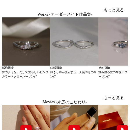
もっと見る
Works -オーダーメイド作品集-
婚約指輪
結婚指輪
婚約指輪
夢のような、そして愛らしいピンク
輝きと絆が交差する、天使の弓のリ
澄み渡る愛の輝きアク
カラードクローバーリング
ング
ーリング
もっと見る
Movies -末広のこだわり-