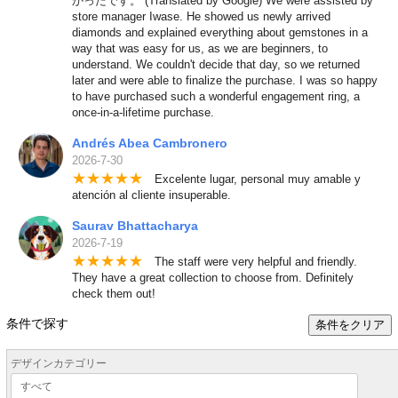
かったです。 (Translated by Google) We were assisted by
store manager Iwase. He showed us newly arrived
diamonds and explained everything about gemstones in a
way that was easy for us, as we are beginners, to
understand. We couldn't decide that day, so we returned
later and were able to finalize the purchase. I was so happy
to have purchased such a wonderful engagement ring, a
once-in-a-lifetime purchase.
Andrés Abea Cambronero
2026-7-30
★
★
★
★
★
Excelente lugar, personal muy amable y
atención al cliente insuperable.
Saurav Bhattacharya
2026-7-19
★
★
★
★
★
The staff were very helpful and friendly.
They have a great collection to choose from. Definitely
check them out!
条件で探す
条件をクリア
デザインカテゴリー