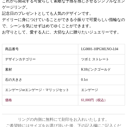
これから開花する可愛らしく素敵な予感を感じさせるシンプルなエン
ゲージリング。
記念日のプレゼントとしても人気のデザインです。
デイリーに身につけていることができる小振りで可愛らしい指輪なの
で、シーンを気にせずはめてゆくことができます。
お守りとして、愛する人に、大切な人に贈りたいジュエリーです。
商品番号
LG0001-10PGMLNO-L04
デザインカテゴリー
ツボミ ストレート
素材
K18ピンクゴールド
石の大きさ
0.1ct
エンゲージorエンゲージ・マリッジセット
エンゲージ
価格
61,000円（税込）
リングの内側に無料にて刻印をお入れいたします。
ご希望時にはサイズをお選び頂いた後、下の記入欄にご記入くだ