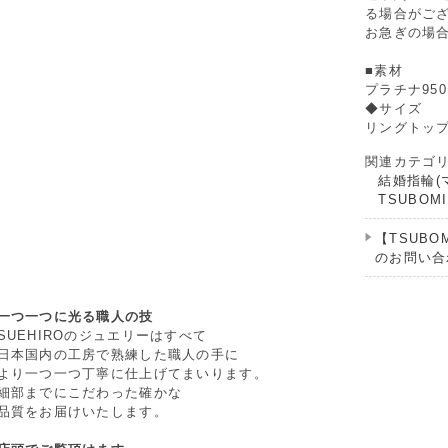
る場合がご
お急ぎの場
■素材
プラチナ95
◆サイズ
リングトップ
関連カテゴ
結婚指輪(
TSUBOMI
【TSUBO
のお問い合
一つ一つに光る職人の技
SUEHIROのジュエリーはすべて
日本国内の工房で熟練した職人の手に
より一つ一つ丁寧に仕上げてまいります。
細部までにこだわった確かな
品質をお届けいたします。