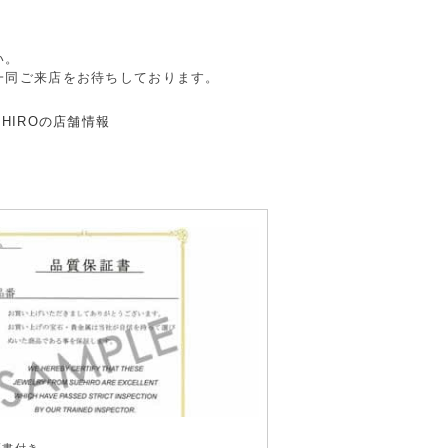
。
い。
一同ご来店をお待ちしております。
き