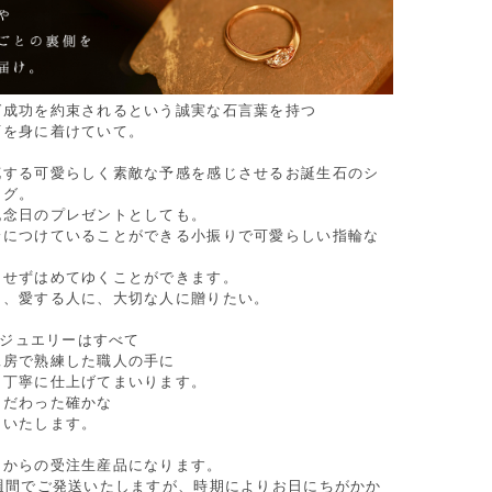
ば成功を約束されるという誠実な石言葉を持つ
石を身に着けていて。
花する可愛らしく素敵な予感を感じさせるお誕生石のシ
ング。
記念日のプレゼントとしても。
身につけていることができる小振りで可愛らしい指輪な
にせずはめてゆくことができます。
て、愛する人に、大切な人に贈りたい。
Oのジュエリーはすべて
工房で熟練した職人の手に
つ丁寧に仕上げてまいります。
こだわった確かな
けいたします。
てからの受注生産品になります。
4週間でご発送いたしますが、時期によりお日にちがかか