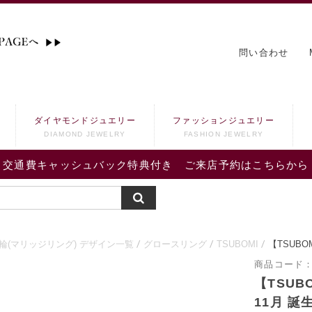
問い合わせ
ダイヤモンドジュエリー
ファッションジュエリー
DIAMOND JEWELRY
FASHION JEWELRY
交通費キャッシュバック特典付き ご来店予約はこちらから
輪(マリッジリング) デザイン一覧
グロースリング
TSUBOMI
【TSUBO
商品コード
【TSUB
11月 誕