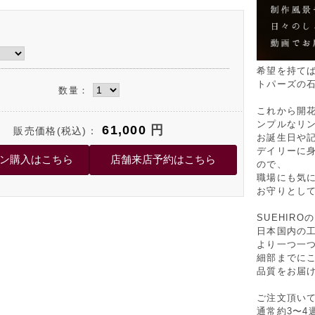
希望を持て
トパーズの
数量：
これから開
ンプルなリ
61,000
円
販売価格(税込)：
お誕生日や
デイリーに
ので、
職場にも気
お守りとし
SUEHIR
日本国内の
より一つ一
細部までに
品質をお届
ご注文頂い
通常約3〜