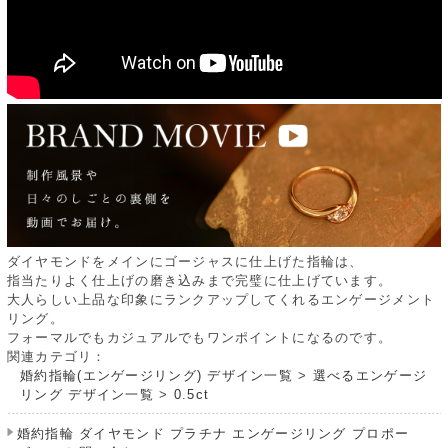
ダイヤモンドをメインにゴージャスに仕上げた指輪は、
指当たりよく仕上げの磨き込みまで完璧に仕上げています。
大人らしい上品な印象にランクアップしてくれるエンゲージメント
リング。
フォーマルでもカジュアルでもワンポイントになるのです。
関連カテゴリ：
婚約指輪(エンゲージリング) デザイン一覧
>
選べるエンゲージ
リング デザイン一覧
>
0.5ct
婚約指輪 ダイヤモンド プラチナ エンゲージリング プロポー