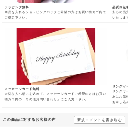
ラッピング無料
品質保証
商品を入れるショッピングバックご希望の方はお買い物カゴ内で
安心の品
ご指定下さい。
いたしま
リングゲ
メッセージカード無料
リングサ
大切な人へ想いを込めて。メッセージカードご希望の方はお買い
為にお気
物カゴ内の「その他お問い合わせ」にご入力下さい。
お申し込
この商品に対するお客様の声
新規コメントを書き込む