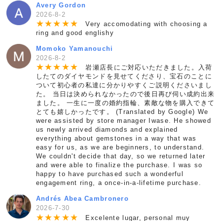
Avery Gordon
2026-8-2
★
★
★
★
★
Very accomodating with choosing a
ring and good englishy
Momoko Yamanouchi
2026-8-2
★
★
★
★
★
岩瀬店長にご対応いただきました。入荷
したてのダイヤモンドを見せてくださり、宝石のことに
ついて初心者の私達に分かりやすくご説明くださいまし
た。 当日は決められなかったので後日再び伺い成約出来
ました。 一生に一度の婚約指輪、素敵な物を購入できて
とても嬉しかったです。 (Translated by Google) We
were assisted by store manager Iwase. He showed
us newly arrived diamonds and explained
everything about gemstones in a way that was
easy for us, as we are beginners, to understand.
We couldn't decide that day, so we returned later
and were able to finalize the purchase. I was so
happy to have purchased such a wonderful
engagement ring, a once-in-a-lifetime purchase.
Andrés Abea Cambronero
2026-7-30
★
★
★
★
★
Excelente lugar, personal muy