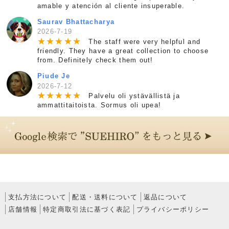
amable y atención al cliente insuperable.
Saurav Bhattacharya
2026-7-19
★
★
★
★
★
The staff were very helpful and
friendly. They have a great collection to choose
from. Definitely check them out!
Piude Je
2026-7-12
★
★
★
★
★
Palvelu oli ystävällistä ja
ammattitaitoista. Sormus oli upea!
支払方法について
配送・送料について
返品について
店舗情報
特定商取引法に基づく表記
プライバシーポリシー