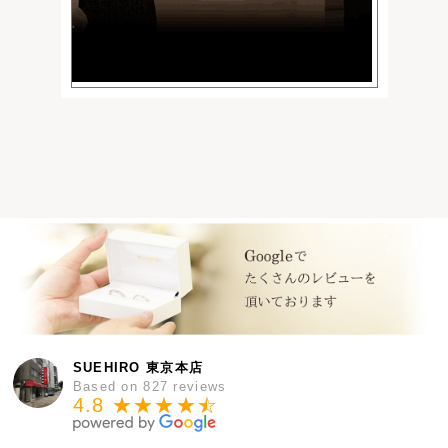
SUEHIRO 東京本店
Based on 827 reviews
4.8 ★★★★
★
☆