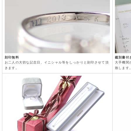
刻印無料
鑑別書付
お二人の大切な記念日、イニシャル等をしっかりと刻印させて頂
大手機関
きます。
致します