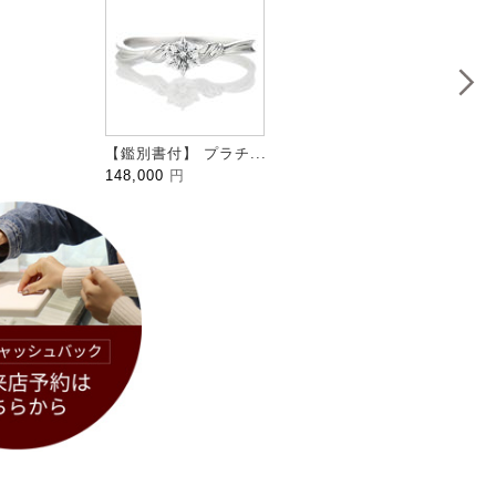
【鑑別書付】 プラチ...
HALFM
148,000
円
109,0