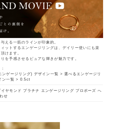
を与える一筋のラインが印象的。
フィットするエンゲージリングは、デイリー使いにも楽
て頂けます。
まりを予感させるピュアな輝きが魅力です。
リ：
エンゲージリング) デザイン一覧
>
選べるエンゲージリ
イン一覧
>
0.5ct
ダイヤモンド プラチナ エンゲージリング プロポーズ へ
わせ