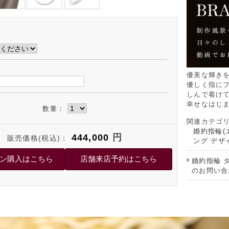
優美な輝き
優しく指に
しんで着け
幸せなはじ
数量：
関連カテゴ
婚約指輪(
444,000
円
販売価格(税込)：
ング デザ
婚約指輪 
のお問い合