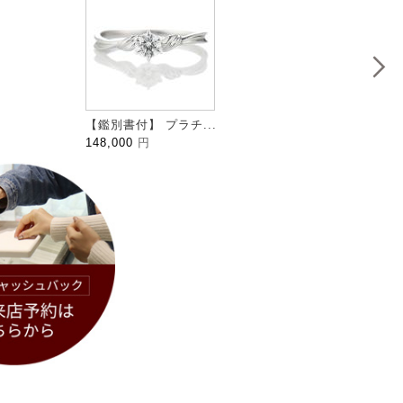
【鑑別書付】 プラチ...
HALFM
148,000
円
109,0