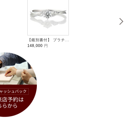
【鑑別書付】 プラチ...
HALFM
148,000
円
109,0