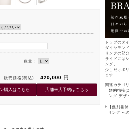
トップのダ
ダイヤモン
リングの部
サイドには
数量：
ング。
少しだけボ
ます
420,000
円
販売価格(税込)：
関連カテゴ
婚約指輪(
ング デザ
【鑑別書付
リング へ