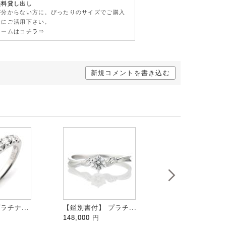
無料貸し出し
が分からない方に。ぴったりのサイズでご購入
軽にご活用下さい。
ォームはコチラ⇒
新規コメントを書き込む
ラチナ...
【鑑別書付】 プラチ...
HALFMOON ハ...
148,000
円
109,000
円