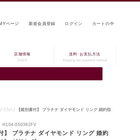
MYページ
新規会員登録
ログイン
カートの中
店舗情報
送料･お支払方法
SHOP
Shipping fee･panment method
0.5ct
【鑑別書付】 プラチナ ダイヤモンド リング 婚約指
：
H104-050382FV
付】 プラチナ ダイヤモンド リング 婚約