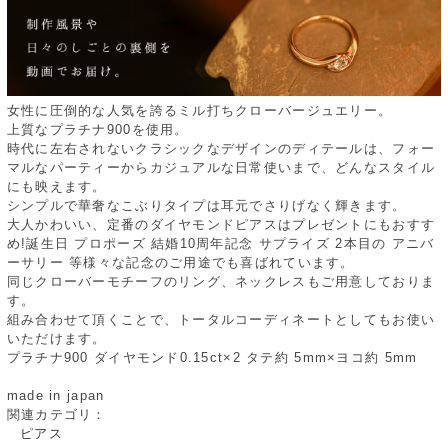
女性に圧倒的な人気を誇るミル打ちクローバージュエリー。
上質なプラチナ900を使用。
時代に左右されないクラシックなデザインのディテールは、フォー
マルなパーティーからカジュアルな日常使いまで、どんなスタイル
にも映えます。
シンプルで華奢なこぶりタイプは耳元でさりげなく輝きます。
大人かわいい、定番のダイヤモンドピアスはプレゼントにもおすす
め!誕生日 プロポーズ 結婚10周年記念 サプライズ 2本目の アニバ
ーサリー 等様々な記念のご用途でも喜ばれています。
同じクローバーモチーフのリング、ネックレスもご用意しておりま
す。
組み合わせて頂くことで、トータルコーディネートとしてもお使い
いただけます。
プラチナ900 ダイヤモンド0.15ct×2 タテ約 5mm×ヨコ約 5mm
made in japan
関連カテゴリ：
ピアス