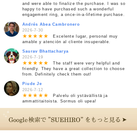
and were able to finalize the purchase. I was so
happy to have purchased such a wonderful
engagement ring, a once-in-a-lifetime purchase.
Andrés Abea Cambronero
2026-7-30
★
★
★
★
★
Excelente lugar, personal muy
amable y atención al cliente insuperable.
Saurav Bhattacharya
2026-7-19
★
★
★
★
★
The staff were very helpful and
friendly. They have a great collection to choose
from. Definitely check them out!
Piude Je
2026-7-12
★
★
★
★
★
Palvelu oli ystävällistä ja
ammattitaitoista. Sormus oli upea!