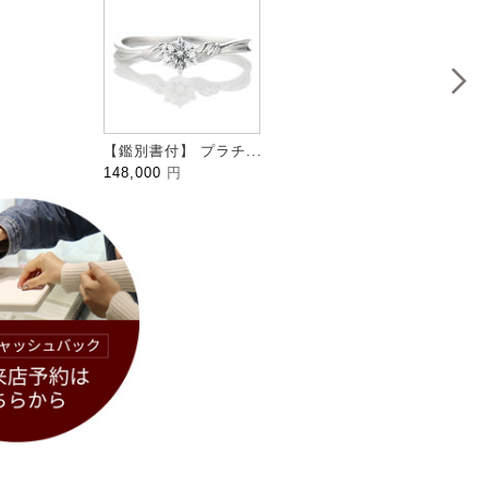
【鑑別書付】 プラチ...
HALFM
148,000
円
109,0