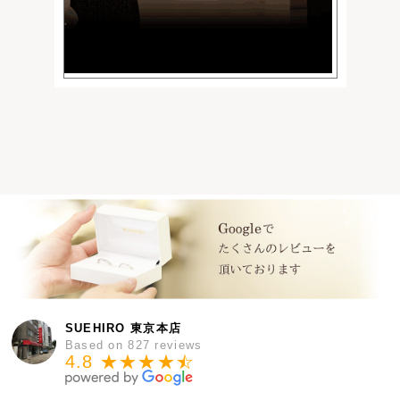
SUEHIRO 東京本店
Based on 827 reviews
4.8 ★★★★
★
☆