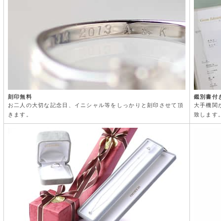
刻印無料
鑑別書付
お二人の大切な記念日、イニシャル等をしっかりと刻印させて頂
大手機関
きます。
致します