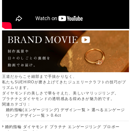
王道だからこそ細部まで手抜かりなく、
私たちSUEHIROが磨き上げてきたジュエリークラフトの技巧がプ
リズムります。
ダイヤモンドの美しさで華をそえた、美しいマリッジリング。
プラチナとダイヤモンドの透明感ある煌めきが魅力的です。
関連カテゴリ：
婚約指輪(エンゲージリング) デザイン一覧
>
選べるエンゲージ
リング デザイン一覧
>
0.4ct
婚約指輪 ダイヤモンド プラチナ エンゲージリング プロポー