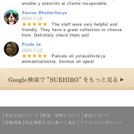
amable y atención al cliente insuperable.
Saurav Bhattacharya
2026-7-19
★
★
★
★
★
The staff were very helpful and
friendly. They have a great collection to choose
from. Definitely check them out!
Piude Je
2026-7-12
★
★
★
★
★
Palvelu oli ystävällistä ja
ammattitaitoista. Sormus oli upea!
支払方法について
配送・送料について
返品について
店舗情報
特定商取引法に基づく表記
プライバシーポリシー