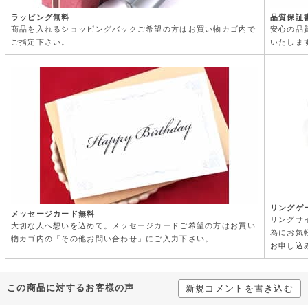
ラッピング無料
品質保証
商品を入れるショッピングバックご希望の方はお買い物カゴ内で
安心の品
ご指定下さい。
いたしま
リングゲ
メッセージカード無料
リングサ
大切な人へ想いを込めて。メッセージカードご希望の方はお買い
為にお気
物カゴ内の「その他お問い合わせ」にご入力下さい。
お申し込
この商品に対するお客様の声
新規コメントを書き込む