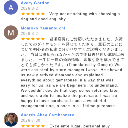
Avery Gordon
2026-8-2
★
★
★
★
★
Very accomodating with choosing a
ring and good englishy
Momoko Yamanouchi
2026-8-2
★
★
★
★
★
岩瀬店長にご対応いただきました。入荷
したてのダイヤモンドを見せてくださり、宝石のことに
ついて初心者の私達に分かりやすくご説明くださいまし
た。 当日は決められなかったので後日再び伺い成約出来
ました。 一生に一度の婚約指輪、素敵な物を購入できて
とても嬉しかったです。 (Translated by Google) We
were assisted by store manager Iwase. He showed
us newly arrived diamonds and explained
everything about gemstones in a way that was
easy for us, as we are beginners, to understand.
We couldn't decide that day, so we returned later
and were able to finalize the purchase. I was so
happy to have purchased such a wonderful
engagement ring, a once-in-a-lifetime purchase.
Andrés Abea Cambronero
2026-7-30
★
★
★
★
★
Excelente lugar, personal muy