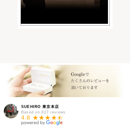
SUEHIRO 東京本店
Based on 827 reviews
4.8 ★★★★
★
☆