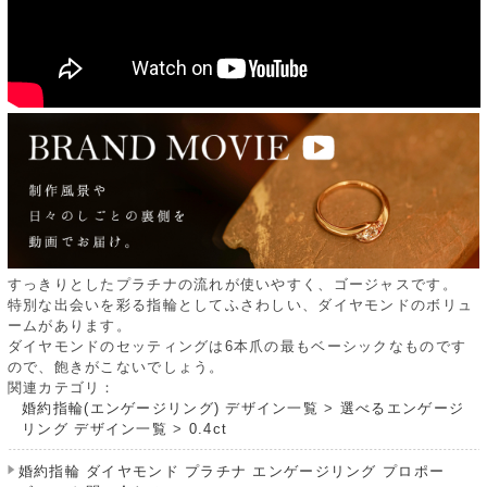
すっきりとしたプラチナの流れが使いやすく、ゴージャスです。
特別な出会いを彩る指輪としてふさわしい、ダイヤモンドのボリュ
ームがあります。
ダイヤモンドのセッティングは6本爪の最もベーシックなものです
ので、飽きがこないでしょう。
関連カテゴリ：
婚約指輪(エンゲージリング) デザイン一覧
>
選べるエンゲージ
リング デザイン一覧
>
0.4ct
婚約指輪 ダイヤモンド プラチナ エンゲージリング プロポー