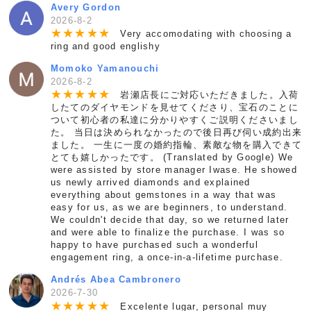
Avery Gordon
2026-8-2
★
★
★
★
★
Very accomodating with choosing a
ring and good englishy
Momoko Yamanouchi
2026-8-2
★
★
★
★
★
岩瀬店長にご対応いただきました。入荷
したてのダイヤモンドを見せてくださり、宝石のことに
ついて初心者の私達に分かりやすくご説明くださいまし
た。 当日は決められなかったので後日再び伺い成約出来
ました。 一生に一度の婚約指輪、素敵な物を購入できて
とても嬉しかったです。 (Translated by Google) We
were assisted by store manager Iwase. He showed
us newly arrived diamonds and explained
everything about gemstones in a way that was
easy for us, as we are beginners, to understand.
We couldn't decide that day, so we returned later
and were able to finalize the purchase. I was so
happy to have purchased such a wonderful
engagement ring, a once-in-a-lifetime purchase.
Andrés Abea Cambronero
2026-7-30
★
★
★
★
★
Excelente lugar, personal muy