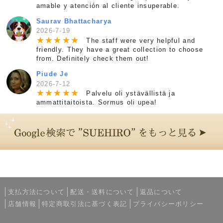
amable y atención al cliente insuperable.
Saurav Bhattacharya
2026-7-19
★
★
★
★
★
The staff were very helpful and
friendly. They have a great collection to choose
from. Definitely check them out!
Piude Je
2026-7-12
★
★
★
★
★
Palvelu oli ystävällistä ja
ammattitaitoista. Sormus oli upea!
支払方法について
配送・送料について
返品について
店舗情報
特定商取引法に基づく表記
プライバシーポリシー