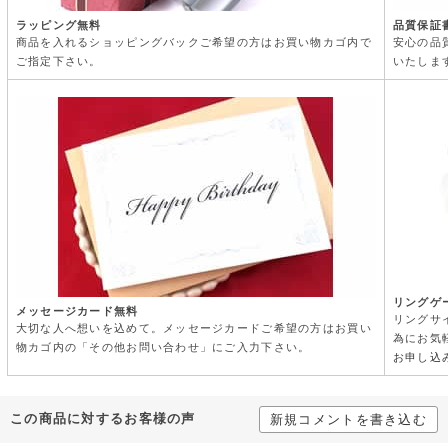
ラッピング無料
品質保証
商品を入れるショッピングバックご希望の方はお買い物カゴ内で
安心の品
ご指定下さい。
いたしま
リングゲ
メッセージカード無料
リングサ
大切な人へ想いを込めて。メッセージカードご希望の方はお買い
為にお気
物カゴ内の「その他お問い合わせ」にご入力下さい。
お申し込
この商品に対するお客様の声
新規コメントを書き込む