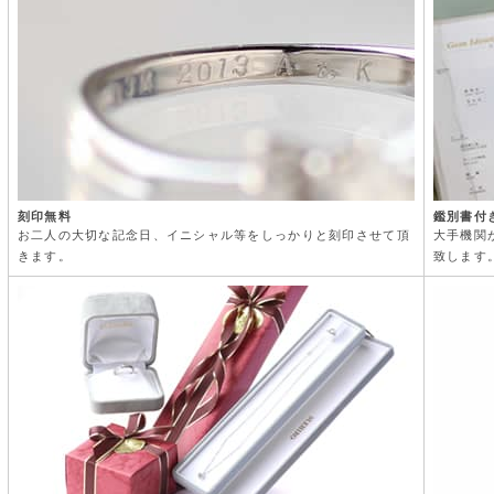
刻印無料
鑑別書付
お二人の大切な記念日、イニシャル等をしっかりと刻印させて頂
大手機関
きます。
致します