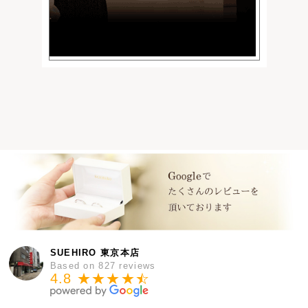
SUEHIRO 東京本店
Based on 827 reviews
4.8 ★★★★
★
☆