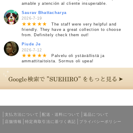
amable y atención al cliente insuperable.
Saurav Bhattacharya
2026-7-19
★
★
★
★
★
The staff were very helpful and
friendly. They have a great collection to choose
from. Definitely check them out!
Piude Je
2026-7-12
★
★
★
★
★
Palvelu oli ystävällistä ja
ammattitaitoista. Sormus oli upea!
支払方法について
配送・送料について
返品について
店舗情報
特定商取引法に基づく表記
プライバシーポリシー