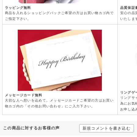
ラッピング無料
品質保証
商品を入れるショッピングバックご希望の方はお買い物カゴ内で
安心の品
ご指定下さい。
いたしま
リングゲ
メッセージカード無料
リングサ
大切な人へ想いを込めて。メッセージカードご希望の方はお買い
為にお気
物カゴ内の「その他お問い合わせ」にご入力下さい。
お申し込
この商品に対するお客様の声
新規コメントを書き込む