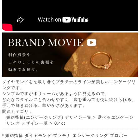
ダイヤモンドをを取り巻くプラチナのラインが美しいエンゲージリ
ングです。
シンプルですがボリュームがあるように見えるので、
どんなスタイルにも合わせやすく、歳を重ねても使い続けられる、
手元で輝き続ける、華やかさがあります。
関連カテゴリ：
婚約指輪(エンゲージリング) デザイン一覧
>
選べるエンゲージ
リング デザイン一覧
>
0.4ct
婚約指輪 ダイヤモンド プラチナ エンゲージリング プロポー