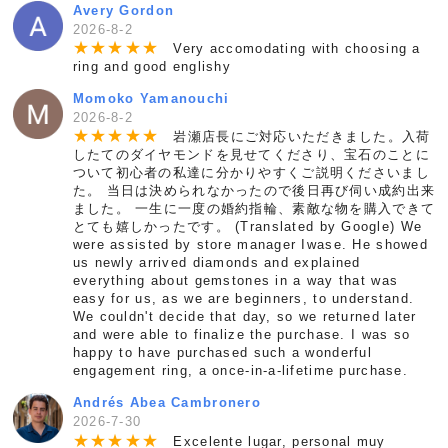
Avery Gordon
2026-8-2
★
★
★
★
★
Very accomodating with choosing a
ring and good englishy
Momoko Yamanouchi
2026-8-2
★
★
★
★
★
岩瀬店長にご対応いただきました。入荷
したてのダイヤモンドを見せてくださり、宝石のことに
ついて初心者の私達に分かりやすくご説明くださいまし
た。 当日は決められなかったので後日再び伺い成約出来
ました。 一生に一度の婚約指輪、素敵な物を購入できて
とても嬉しかったです。 (Translated by Google) We
were assisted by store manager Iwase. He showed
us newly arrived diamonds and explained
everything about gemstones in a way that was
easy for us, as we are beginners, to understand.
We couldn't decide that day, so we returned later
and were able to finalize the purchase. I was so
happy to have purchased such a wonderful
engagement ring, a once-in-a-lifetime purchase.
Andrés Abea Cambronero
2026-7-30
★
★
★
★
★
Excelente lugar, personal muy