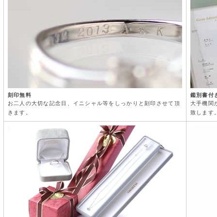
刻印無料
鑑別書付
お二人の大切な記念日、イニシャル等をしっかりと刻印させて頂
大手機関
きます。
致します