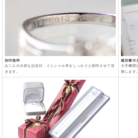
刻印無料
鑑別書付
お二人の大切な記念日、イニシャル等をしっかりと刻印させて頂
大手機関
きます。
致します