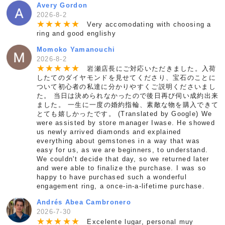
Avery Gordon
2026-8-2
★
★
★
★
★
Very accomodating with choosing a
ring and good englishy
Momoko Yamanouchi
2026-8-2
★
★
★
★
★
岩瀬店長にご対応いただきました。入荷
したてのダイヤモンドを見せてくださり、宝石のことに
ついて初心者の私達に分かりやすくご説明くださいまし
た。 当日は決められなかったので後日再び伺い成約出来
ました。 一生に一度の婚約指輪、素敵な物を購入できて
とても嬉しかったです。 (Translated by Google) We
were assisted by store manager Iwase. He showed
us newly arrived diamonds and explained
everything about gemstones in a way that was
easy for us, as we are beginners, to understand.
We couldn't decide that day, so we returned later
and were able to finalize the purchase. I was so
happy to have purchased such a wonderful
engagement ring, a once-in-a-lifetime purchase.
Andrés Abea Cambronero
2026-7-30
★
★
★
★
★
Excelente lugar, personal muy