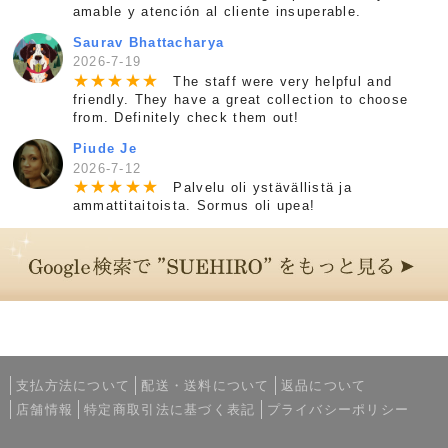
amable y atención al cliente insuperable.
Saurav Bhattacharya
2026-7-19
★
★
★
★
★
The staff were very helpful and
friendly. They have a great collection to choose
from. Definitely check them out!
Piude Je
2026-7-12
★
★
★
★
★
Palvelu oli ystävällistä ja
ammattitaitoista. Sormus oli upea!
支払方法について
配送・送料について
返品について
店舗情報
特定商取引法に基づく表記
プライバシーポリシー