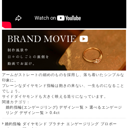
アームがストレートの細めのものを採用し、落ち着いたシンプルな
印象に。
プレーンなダイヤモンド指輪は飽きの来ない、一生ものになること
でしょう。
サイドダイヤモンドも大きく映える造りになっています。
関連カテゴリ：
婚約指輪(エンゲージリング) デザイン一覧
>
選べるエンゲージ
リング デザイン一覧
>
0.4ct
婚約指輪 ダイヤモンド プラチナ エンゲージリング プロポー