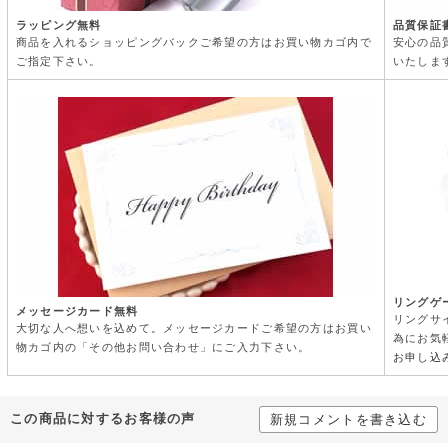
ラッピング無料
品質保証
商品を入れるショッピングバックご希望の方はお買い物カゴ内で
安心の品
ご指定下さい。
いたしま
リングゲ
メッセージカード無料
リングサ
大切な人へ想いを込めて。メッセージカードご希望の方はお買い
為にお気
物カゴ内の「その他お問い合わせ」にご入力下さい。
お申し込
この商品に対するお客様の声
新規コメントを書き込む