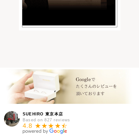
SUEHIRO 東京本店
Based on 827 reviews
4.8 ★★★★
★
☆