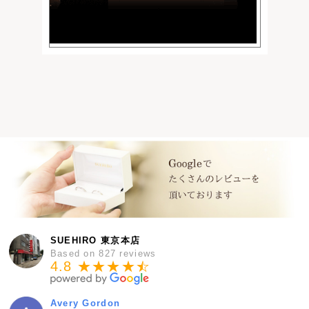
SUEHIRO 東京本店
Based on 827 reviews
4.8 ★★★★
★
☆
Avery Gordon