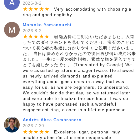
2026-8-2
★
★
★
★
★
Very accomodating with choosing a
ring and good englishy
Momoko Yamanouchi
2026-8-2
★
★
★
★
★
岩瀬店長にご対応いただきました。入荷
したてのダイヤモンドを見せてくださり、宝石のことに
ついて初心者の私達に分かりやすくご説明くださいまし
た。 当日は決められなかったので後日再び伺い成約出来
ました。 一生に一度の婚約指輪、素敵な物を購入できて
とても嬉しかったです。 (Translated by Google) We
were assisted by store manager Iwase. He showed
us newly arrived diamonds and explained
everything about gemstones in a way that was
easy for us, as we are beginners, to understand.
We couldn't decide that day, so we returned later
and were able to finalize the purchase. I was so
happy to have purchased such a wonderful
engagement ring, a once-in-a-lifetime purchase.
Andrés Abea Cambronero
2026-7-30
★
★
★
★
★
Excelente lugar, personal muy
amable y atención al cliente insuperable.